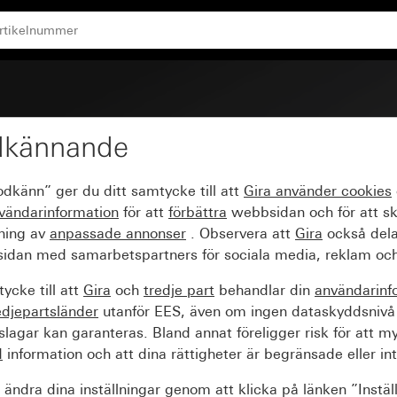
ingsskydd (Safety Plus) för infälld apparatdosa 1knapp
dkännande
 16 A 250 V~ med förbä
odkänn” ger du ditt samtycke till att
Gira använder
cookies
ty Plus) för infälld app
vändarinformation
för att
förbättra
webbsidan och för att s
sning av
anpassade annonser
. Observera att
Gira
också dela
idan med samarbetspartners för sociala media, reklam och
ycke till att
Gira
och
tredje part
behandlar din
användarinf
edjepartsländer
utanför EES, även om ingen dataskyddsnivå
agar kan garanteras. Bland annat föreligger risk för att m
d
information och att dina rättigheter är begränsade eller int
ändra dina inställningar genom att klicka på länken ”Instäl