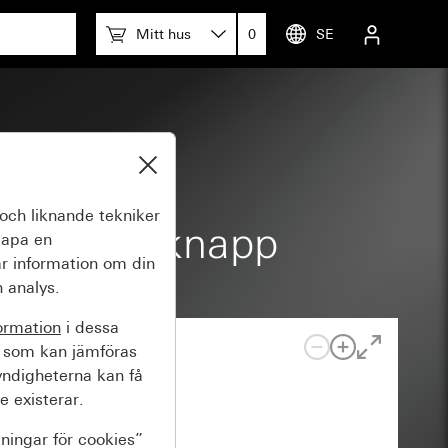
Mitt hus
0
SE
ttrat
och liknande tekniker
aratdosa 1knapp
kapa en
r information om din
 analys.
ormation
i dessa
 som kan jämföras
yndigheterna kan få
e existerar.
lningar för cookies”