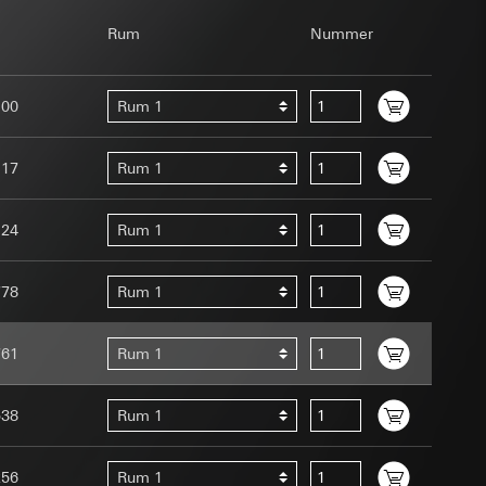
Rum
Nummer
100
Rum 1
117
Rum 1
 för användning av
 människa eller ett
124
Rum 1
ens uppstår först
g enligt kontakt,
usrörelser som
778
Rum 1
örelser som
r URL för den
761
Rum 1
marketing- och
538
Rum 1
ggöras. Vid ökad
ling, LeadPage),
256
Rum 1