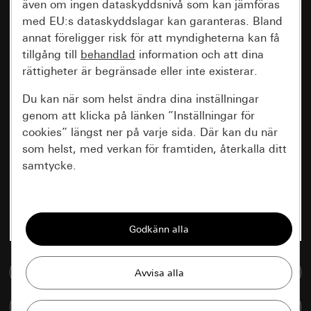
även om ingen dataskyddsnivå som kan jämföras
med EU:s dataskyddslagar kan garanteras. Bland
annat föreligger risk för att myndigheterna kan få
tillgång till
behandlad
information och att dina
rättigheter är begränsade eller inte existerar.
Du kan när som helst ändra dina inställningar
genom att klicka på länken ”Inställningar för
cookies” längst ner på varje sida. Där kan du när
som helst, med verkan för framtiden, återkalla ditt
samtycke.
Nödvändiga
Alla cookies som krävs för att kunna visa
sidan.
Till mediedatabasen
Gira Session
Förbättring av vår webbsida och
våra utbud
Databehandlingssyfte:
Jämföra artiklar