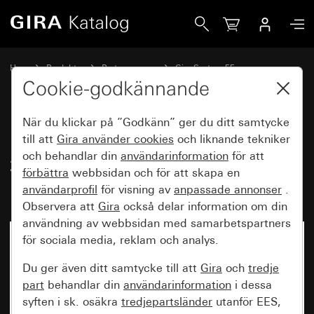
Gira FI-uttag med jordfelsbrytare 30 mA med förbättrat ber
Hem
Produkter
Brytarprogram
Gira System 55
Skyddsbrytare
Cookie-godkännande
När du klickar på ”Godkänn” ger du ditt samtycke
FI-uttag med jordfelsbrytare
till att
Gira använder
cookies
och liknande tekniker
och behandlar din
användarinformation
för att
30 mA med förbättrat
förbättra
webbsidan och för att skapa en
beröringsskydd (Safety Plus)
användarprofil
för visning av
anpassade annonser
.
Observera att
Gira
också delar information om din
användning av webbsidan med samarbetspartners
för sociala media, reklam och analys.
Ej längre tillgänglig
Du ger även ditt samtycke till att
Gira
och
tredje
part
behandlar din
användarinformation
i dessa
syften i sk. osäkra
tredjepartsländer
utanför EES,