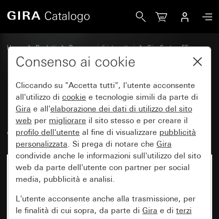
Gira Presa salvavita 30 mA con maggiore protezione contro i
Home
Prodotti
Programmi di interruttori
Gira System 55
Salvavita
Consenso ai cookie
Cliccando su "Accetta tutti", l'utente acconsente
Presa salvavita 30 mA con
all'utilizzo di
cookie
e tecnologie simili da parte di
Gira
e all'
elaborazione dei
dati di utilizzo del sito
maggiore protezione contro i
web
per
migliorare
il sito stesso e per creare il
contatti accidentali (Safety Plus)
profilo dell'utente
al fine di visualizzare
pubblicità
personalizzata
. Si prega di notare che
Gira
condivide anche le informazioni sull'utilizzo del sito
web da parte dell'utente con partner per social
media, pubblicità e analisi.
L'utente acconsente anche alla trasmissione, per
le finalità di cui sopra, da parte di
Gira
e di
terzi