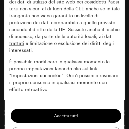
dei
dati di utilizzo del sito web
nei cosiddetti
Paesi
terzi
non sicuri al di fuori della CEE anche se in tale
frangente non viene garantito un livello di
protezione dei dati comparabile a quello previsto
secondo il diritto della UE. Sussiste anche il rischio
di accesso, da parte delle autorità locali, ai dati
trattati
e limitazione o esclusione dei diritti degli
interessati.
È possibile modificare in qualsiasi momento le
proprie impostazioni facendo clic sul link
"Impostazioni sui cookie". Qui è possibile revocare
il proprio consenso in qualsiasi momento con
effetto retroattivo.
Essenziali
Vai alla banca dati multimediale
Tutti i cookie necessari per poter mostrare la
pagina.
Confronta articoli