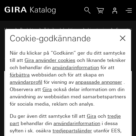
Gira Sensotec LED utan fjärrkontroll
Hem
Produkter
Teknik och funktioner
Ljusstyrning
Sensotec
Cookie-godkännande
När du klickar på ”Godkänn” ger du ditt samtycke
Sensotec LED utan fjärrkontroll
till att
Gira använder
cookies
och liknande tekniker
och behandlar din
användarinformation
för att
förbättra
webbsidan och för att skapa en
användarprofil
för visning av
anpassade annonser
.
Observera att
Gira
också delar information om din
användning av webbsidan med samarbetspartners
för sociala media, reklam och analys.
Du ger även ditt samtycke till att
Gira
och
tredje
part
behandlar din
användarinformation
i dessa
syften i sk. osäkra
tredjepartsländer
utanför EES,