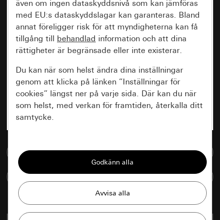
även om ingen dataskyddsnivå som kan jämföras
med EU:s dataskyddslagar kan garanteras. Bland
annat föreligger risk för att myndigheterna kan få
tillgång till
behandlad
information och att dina
rättigheter är begränsade eller inte existerar.
Du kan när som helst ändra dina inställningar
genom att klicka på länken ”Inställningar för
cookies” längst ner på varje sida. Där kan du när
som helst, med verkan för framtiden, återkalla ditt
samtycke.
Nödvändiga
Till mediedatabasen
Alla cookies som krävs för att kunna visa
sidan.
Jämföra artiklar
Gira Session
Förbättring av vår webbsida och
våra utbud
Databehandlingssyfte: