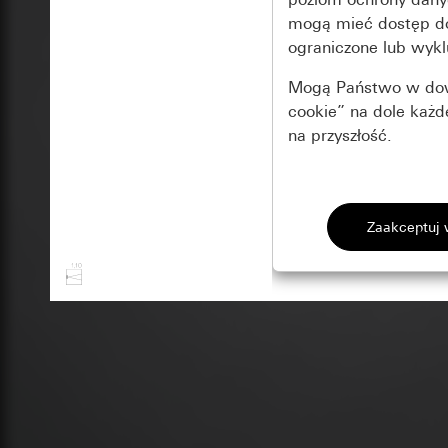
mogą mieć dostęp 
ograniczone lub wykl
Mogą Państwo w dowo
cookie” na dole każ
na przyszłość.
Podstawowe 
Wszystkie pliki coo
Gira Session
Poprawa dzia
Cele przetwarzania
Zastosowanie plików
Strona klientów 
internetowej oraz of
Strona klientów 
użytkowników
Matomo
Marketing
Kategorie danych 
Cele przetwarzania
Strona klientów 
Aby być w stanie r
Kategorie danych 
Strona klientów