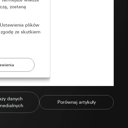
czą, zostaną
Ustawienia plików
 zgodę ze skutkiem
rony
azy danych
zonych przez
Porównaj artykuły
medialnych
ządzenie końcowe
e produkty.
użytkownika,
es pocztowy i adres