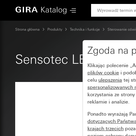
Gira Sensotec LED bez pilota
Strona główna
Produkty
Technika i funkcje
Sterowanie oświ
Zgoda na p
Sensotec LED bez pi
Klikając polecenie „
plików cookie
i podo
celu
ulepszenia
tej s
spersonalizowanych 
korzystania ze stron
reklamie i analizie.
Ponadto wyrażają Pa
dotyczących Państwa 
krajach trzecich
poza 
poziom ochrony dany