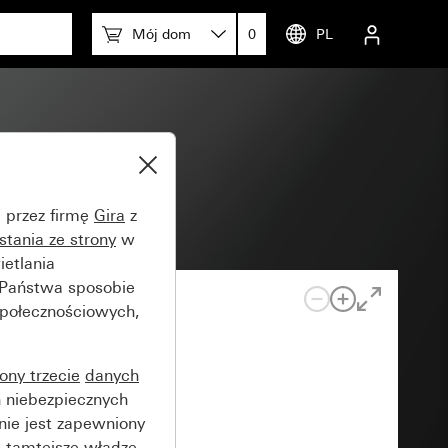
Mój dom
0
PL
e przez firmę
Gira
z
stania ze strony
w
etlania
 Państwa sposobie
społecznościowych,
rony trzecie
danych
 niebezpiecznych
nie jest zapewniony
 tamtejsze władze