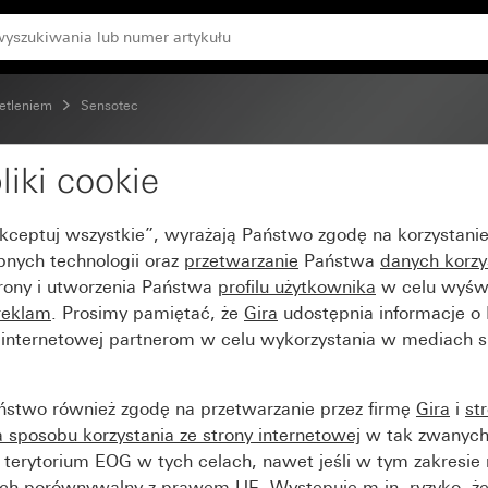
etleniem
Sensotec
liki cookie
lota
Akceptuj wszystkie”, wyrażają Państwo zgodę na korzystani
bnych technologii oraz
przetwarzanie
Państwa
danych korzy
trony i utworzenia Państwa
profilu użytkownika
w celu wyświ
reklam
. Prosimy pamiętać, że
Gira
udostępnia informacje o
y internetowej partnerom w celu wykorzystania w mediach 
ństwo również zgodę na przetwarzanie przez firmę
Gira
i
st
sposobu korzystania ze strony internetowej
w tak zwanych
terytorium EOG w tych celach, nawet jeśli w tym zakresie 
ch porównywalny z prawem UE. Występuje m.in. ryzyko, że