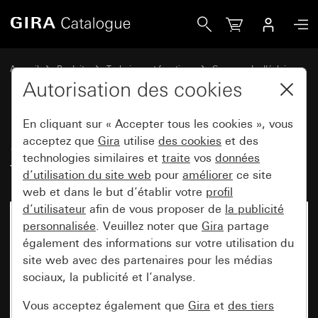
Gira Sensotec LED sans télécommande
Accueil
Produits
Technique et fonctions
Commande d'éclairage
Sensotec
Autorisation des cookies
En cliquant sur « Accepter tous les cookies », vous
Sensotec LED sans
acceptez que
Gira
utilise
des cookies
et des
technologies similaires et
traite
vos
données
télécommande
d’utilisation du site web
pour
améliorer
ce site
web et dans le but d’établir votre
profil
d’utilisateur
afin de vous proposer de
la publicité
personnalisée
. Veuillez noter que
Gira
partage
également des informations sur votre utilisation du
site web avec des partenaires pour les médias
sociaux, la publicité et l’analyse.
Vous acceptez également que
Gira
et
des tiers