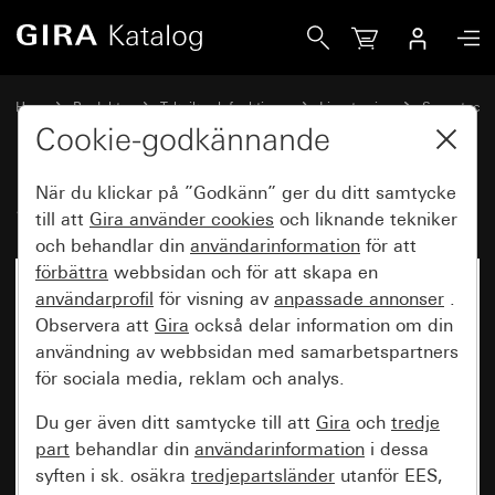
Gira Sensotec med fjärrkontroll
Hem
Produkter
Teknik och funktioner
Ljusstyrning
Sensotec
Cookie-godkännande
När du klickar på ”Godkänn” ger du ditt samtycke
Sensotec med fjärrkontroll
till att
Gira använder
cookies
och liknande tekniker
och behandlar din
användarinformation
för att
förbättra
webbsidan och för att skapa en
användarprofil
för visning av
anpassade annonser
.
Observera att
Gira
också delar information om din
användning av webbsidan med samarbetspartners
för sociala media, reklam och analys.
Du ger även ditt samtycke till att
Gira
och
tredje
part
behandlar din
användarinformation
i dessa
syften i sk. osäkra
tredjepartsländer
utanför EES,