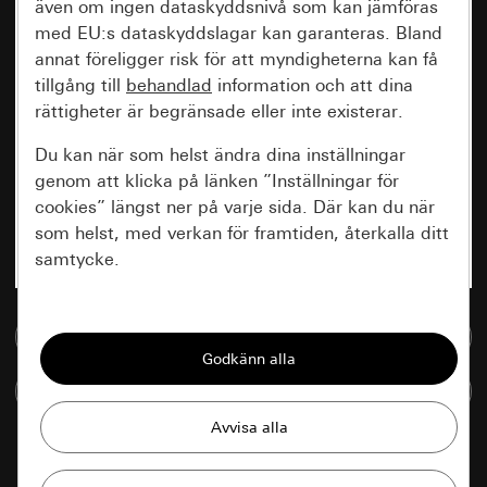
även om ingen dataskyddsnivå som kan jämföras
med EU:s dataskyddslagar kan garanteras. Bland
annat föreligger risk för att myndigheterna kan få
tillgång till
behandlad
information och att dina
rättigheter är begränsade eller inte existerar.
Du kan när som helst ändra dina inställningar
genom att klicka på länken ”Inställningar för
cookies” längst ner på varje sida. Där kan du när
som helst, med verkan för framtiden, återkalla ditt
samtycke.
Nödvändiga
Till mediedatabasen
Alla cookies som krävs för att kunna visa
sidan.
Jämföra artiklar
Gira Session
Förbättring av vår webbsida och
våra utbud
Databehandlingssyfte: