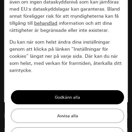
även om ingen dataskyddsnivå som kan jämföras
med EU:s dataskyddslagar kan garanteras. Bland
annat föreligger risk för att myndigheterna kan få
tillgång till
behandlad
information och att dina
rättigheter är begränsade eller inte existerar.
Du kan när som helst ändra dina inställningar
genom att klicka på länken ”Inställningar för
cookies” längst ner på varje sida. Där kan du när
som helst, med verkan för framtiden, återkalla ditt
samtycke.
Nödvändiga
Alla cookies som krävs för att kunna visa
sidan.
Till mediedatabasen
Gira Session
Förbättring av vår webbsida och
våra utbud
Databehandlingssyfte:
Jämföra artiklar