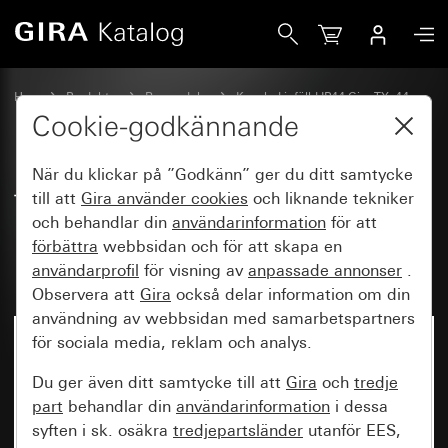
Gira Täckplatta med bländarsats för rörelsevakt-frontmodu
Hem
Produkter
Reservdelar
Kapslad infälld IP44 Gira TX_44
Ljusstyrning
Cookie-godkännande
När du klickar på ”Godkänn” ger du ditt samtycke
Täckplatta med bländarsats för
till att
Gira använder
cookies
och liknande tekniker
och behandlar din
användarinformation
för att
rörelsevakt-frontmodul 1,10 m
förbättra
webbsidan och för att skapa en
Komfort
användarprofil
för visning av
anpassade annonser
.
Observera att
Gira
också delar information om din
användning av webbsidan med samarbetspartners
för sociala media, reklam och analys.
Du ger även ditt samtycke till att
Gira
och
tredje
part
behandlar din
användarinformation
i dessa
syften i sk. osäkra
tredjepartsländer
utanför EES,