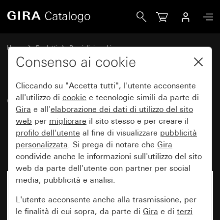
Gira Copertura con schermo innestabile per panello del ri
Home
Prodotti
Pezzi di ricambio
Protezione dall'acqua da incasso IP44 Gira TX_44
Controllo luci
Consenso ai cookie
Cliccando su "Accetta tutti", l'utente acconsente
Copertura con schermo
all'utilizzo di
cookie
e tecnologie simili da parte di
Gira
e all'
elaborazione dei
dati di utilizzo del sito
innestabile per panello del
web
per
migliorare
il sito stesso e per creare il
rilevatore di movimento 1,10 m
profilo dell'utente
al fine di visualizzare
pubblicità
Komfort
personalizzata
. Si prega di notare che
Gira
condivide anche le informazioni sull'utilizzo del sito
web da parte dell'utente con partner per social
media, pubblicità e analisi.
L'utente acconsente anche alla trasmissione, per
le finalità di cui sopra, da parte di
Gira
e di
terzi