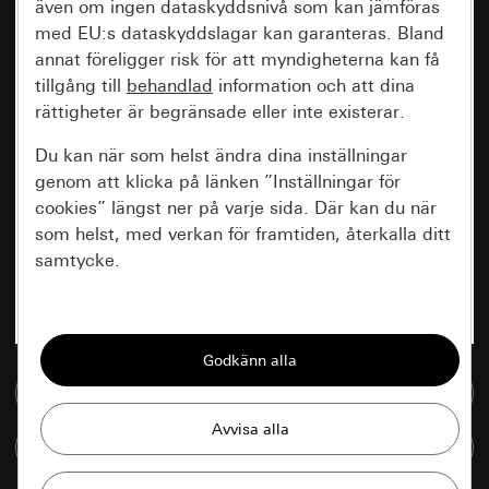
även om ingen dataskyddsnivå som kan jämföras
med EU:s dataskyddslagar kan garanteras. Bland
annat föreligger risk för att myndigheterna kan få
tillgång till
behandlad
information och att dina
rättigheter är begränsade eller inte existerar.
Du kan när som helst ändra dina inställningar
genom att klicka på länken ”Inställningar för
cookies” längst ner på varje sida. Där kan du när
som helst, med verkan för framtiden, återkalla ditt
samtycke.
Nödvändiga
Alla cookies som krävs för att kunna visa
sidan.
Till mediedatabasen
Gira Session
Förbättring av vår webbsida och
Jämföra artiklar
våra utbud
Databehandlingssyfte: