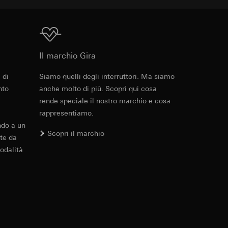
errer e timestamp
to web da parte del
 delle
web in questione,
Download
Il marchio Gira
 delle
 di
Siamo quelli degli interruttori. Ma siamo
sioni
PDF
, 101.11 KB
nto
anche molto di più. Scopri qui cosa
rende speciale il nostro marchio e cosa
aesi terzi. Per
rappresentiamo.
imanda qui alla
ndo a un
Scopri il marchio
te da
andard, copia da
a GDPR
odalità
Download
sultati delle
web, piattaforme di
 delle campagne
PDF
, 600.29 KB
mica delle pagine
 Vediamo dove
e ora della visita,