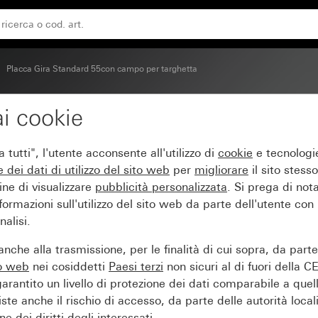
o puro brillante
Placca Gira Standard 55con campo per targhetta
i cookie
d 55con campo per targh
tutti", l'utente acconsente all'utilizzo di
cookie
e tecnologie
e dei
dati di utilizzo del sito web
per
migliorare
il sito stesso
ine di visualizzare
pubblicità personalizzata
. Si prega di no
ormazioni sull'utilizzo del sito web da parte dell'utente con
alisi.
nche alla trasmissione, per le finalità di cui sopra, da part
to web
nei cosiddetti
Paesi terzi
non sicuri al di fuori della C
arantito un livello di protezione dei dati comparabile a quel
iste anche il rischio di accesso, da parte delle autorità locali
e dei diritti degli interessati.