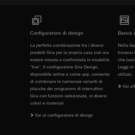
Categorie di dati pe
visitatore, movi
Base giuridica e int
Sito del cliente
Utilizzo del serv
visitatore, movim
telecomunicazion
indirizzo Intern
Trattamento succe
Configuratore di design
Banca d
Base giuridica e int
Destinatari:
Utilizzo del serv
Gira Standar
La perfetta combinazione tra i diversi
Nella ba
Reparti interni,
telecomunicazion
prodotti Gira per la propria casa può ora
LinkedIn Irelan
troverai
Trattamento succe
essere vissuta e confrontata in modalità
che puoi
Trasferimento verso
Destinatari:
Vimeo,
"live". Il configuratore Gira Design,
Leggi in
quanto riguarda la t
Trasferimento verso
rispettiva Informati
disponibile online e come app, consente
utilizzo.
Paese terzo: US
Durata dei cookie:
di combinare le numerose varianti di
Decisione di ade
Vai al
placche dei programmi di interruttori
richiedere in bas
Google Ads (
Gira con funzioni selezionate, in diversi
Durata dei cookie:
colori e materiali.
Finalità del trattam
campagne. Google Ads
Hotjar
Cover frame
Vai al configuratore di design
social media, risult
Finalità del trattam
pubblicitarie.
selezionate. Questo
Categorie di dati pe
cliccano, quanto sc
Cleaning and care