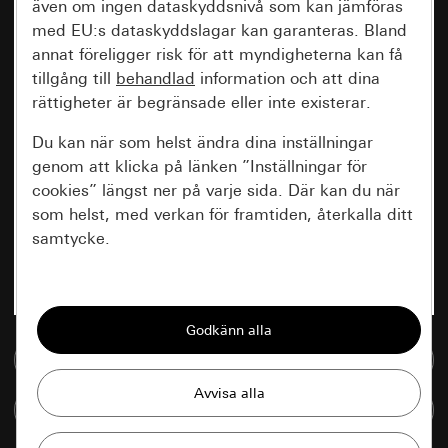
även om ingen dataskyddsnivå som kan jämföras
med EU:s dataskyddslagar kan garanteras. Bland
annat föreligger risk för att myndigheterna kan få
tillgång till
behandlad
information och att dina
rättigheter är begränsade eller inte existerar.
Du kan när som helst ändra dina inställningar
genom att klicka på länken ”Inställningar för
cookies” längst ner på varje sida. Där kan du när
som helst, med verkan för framtiden, återkalla ditt
samtycke.
Nödvändiga
Alla cookies som krävs för att kunna visa
sidan.
Till mediedatabasen
Gira Session
Förbättring av vår webbsida och
Jämföra artiklar
våra utbud
Databehandlingssyfte: