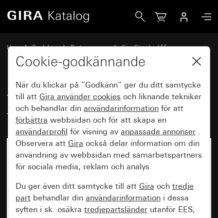
Gira Täckram Gira Standard 55med textfält kritvit sidenmat
Hem
Produkter
Brytarprogram
Gira Standard 55
Täckram Gira Standard 55med textfält
Cookie-godkännande
När du klickar på ”Godkänn” ger du ditt samtycke
Täckram Gira Standard 55med
till att
Gira använder
cookies
och liknande tekniker
och behandlar din
användarinformation
för att
textfält kritvit sidenmatt
förbättra
webbsidan och för att skapa en
användarprofil
för visning av
anpassade annonser
.
Observera att
Gira
också delar information om din
användning av webbsidan med samarbetspartners
för sociala media, reklam och analys.
Du ger även ditt samtycke till att
Gira
och
tredje
part
behandlar din
användarinformation
i dessa
syften i sk. osäkra
tredjepartsländer
utanför EES,