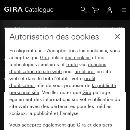
Gira Cadre de finition Gira Standard 55avec zone d&apos;in
Accueil
Produits
Programmes d'interrupteurs
Gira Standard 55
Cadre de finition Gira Standard 55avec zone d'inscription
Autorisation des cookies
En cliquant sur « Accepter tous les cookies », vous
Cadre de finition Gira
acceptez que
Gira
utilise
des cookies
et des
technologies similaires et
traite
vos
données
Standard 55avec zone
d’utilisation du site web
pour
améliorer
ce site
d'inscription blanc satiné
web et dans le but d’établir votre
profil
d’utilisateur
afin de vous proposer de
la publicité
personnalisée
. Veuillez noter que
Gira
partage
également des informations sur votre utilisation du
site web avec des partenaires pour les médias
sociaux, la publicité et l’analyse.
Vous acceptez également que
Gira
et
des tiers