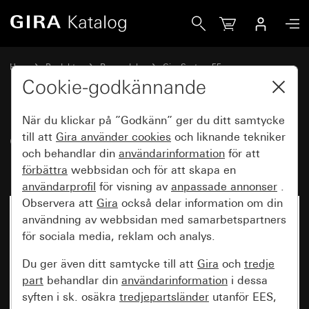
Gira Gammalt - Vippa 2knappars för knappbrytare
Hem
Produkter
Reservdelar
Gira System 55
Koppla och trycka
Cookie-godkännande
När du klickar på ”Godkänn” ger du ditt samtycke
Gammalt - Vippa 2knappars för
till att
Gira använder
cookies
och liknande tekniker
och behandlar din
användarinformation
för att
knappbrytare
förbättra
webbsidan och för att skapa en
användarprofil
för visning av
anpassade annonser
.
Observera att
Gira
också delar information om din
användning av webbsidan med samarbetspartners
för sociala media, reklam och analys.
Du ger även ditt samtycke till att
Gira
och
tredje
part
behandlar din
användarinformation
i dessa
syften i sk. osäkra
tredjepartsländer
utanför EES,