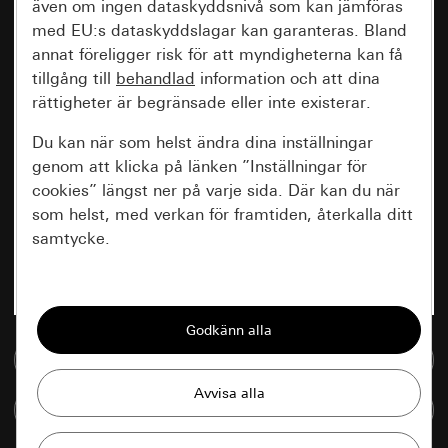
även om ingen dataskyddsnivå som kan jämföras
med EU:s dataskyddslagar kan garanteras. Bland
annat föreligger risk för att myndigheterna kan få
tillgång till
behandlad
information och att dina
rättigheter är begränsade eller inte existerar.
Du kan när som helst ändra dina inställningar
genom att klicka på länken ”Inställningar för
cookies” längst ner på varje sida. Där kan du när
som helst, med verkan för framtiden, återkalla ditt
samtycke.
Nödvändiga
Alla cookies som krävs för att kunna visa
sidan.
Till mediedatabasen
Gira Session
Förbättring av vår webbsida och
Jämföra artiklar
våra utbud
Databehandlingssyfte: