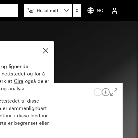
Huset mitt
0
NO
og lignende
 nettstedet og for å
erk at
Gira
også deler
 og analyse.
ettstedet
til disse
m er sammenlignbart
hetene i disse landene
rte er begrenset eller