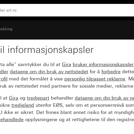
trykking
il informasjonskapsler
nals for tastbryter
ta alle” samtykker du til at
Gira
bruker informasjonskapsler
dler
dataene om din bruk av nettstedet
for å
forbedre
dette
ofil
med det formålet å vise
personlig tilpasset reklame
. M
ruk av nettstedet med partnere for sosiale medier, reklame
l at
Gira
og
tredjepart
behandler
dataene om din bruk av n
sikre
tredjeland
utenfor EØS, selv om et personvernnivå so
 ikke er sikret. Det finnes blant annet risiko for at myndig
ehandlede
opplysningene og at rettighetene til den registre