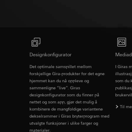
Programvare
Formål med behandl
Kategorier for pers
Artikkel 6, avsni
kampanjer
Rettslig grunnlag og
Forsvar av beret
Kategorier for pers
Bruk av tjeneste
Mottaker:
Interne 
for besøket, enhets
telemedier)
Overføring til tredj
Rettslig grunnlag og
Senere behandlin
Informasjonskapsel
Bruk av tjeneste
Mottaker:
telemedier)
Interne avdeling
Senere behandlin
Google Ireland L
Designkonfigurator
Mottaker:
Mediad
For informasjon
Interne avdeling
https://business.
Det optimale samspillet mellom
I Giras 
Pinterest, Inc. (
Overføring til tredj
forskjellige Gira-produkter for det egne
illustra
Overføring til tredj
Tredjeland: USA
hjemmet kan du nå oppleve og
som du k
Tredjeland: USA
Avgjørelse om ti
sammenligne “live”. Giras
publikas
Avgjørelse om ti
bestilles ved hen
designkonfigurator som du finner på
brukervil
bestilles ved hen
personvernforor
nettet og som app, gjør det mulig å
personvernforor
Informasjonskapsel
Til m
kombinere de mangfoldige variantene
Informasjonskapsel
dekselrammer i Giras bryterprogram med
Vimeo
utvalgte funksjoner i ulike farger og
LinkedIn Ins
Formål med behandl
materialer.