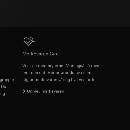
v effekten av
TXT
ato og klokkeslett
mmunikasjon og
ernforordningen
mmunikasjon og
ernforordningen
Nedlasting
Merkevaren Gira
Vi er de med bryterne. Men også så mye
mer enn det. Her erfarer du hva som
rgrupper
utgjør merkevaren vår og hva vi står for.
suler, kopi kan
. Du
suler, kopi kan
av a i
Opplev merkevaren
eg.
av a i