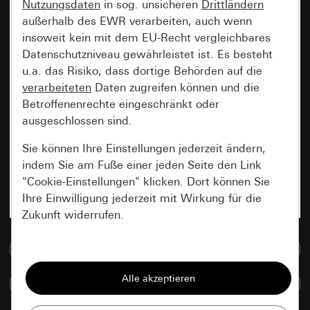
Nutzungsdaten
in sog. unsicheren
Drittländern
außerhalb des EWR verarbeiten, auch wenn
insoweit kein mit dem EU-Recht vergleichbares
Datenschutzniveau gewährleistet ist. Es besteht
u.a. das Risiko, dass dortige Behörden auf die
verarbeiteten
Daten zugreifen können und die
Betroffenenrechte eingeschränkt oder
ausgeschlossen sind.
Sie können Ihre Einstellungen jederzeit ändern,
indem Sie am Fuße einer jeden Seite den Link
"Cookie-Einstellungen" klicken. Dort können Sie
Ihre Einwilligung jederzeit mit Wirkung für die
Zukunft widerrufen.
Zur Mediadatenbank
Essenziell
Alle Cookies, die wir benötigen um Ihnen die
Artikel vergleichen
Seite anzeigen zu können.