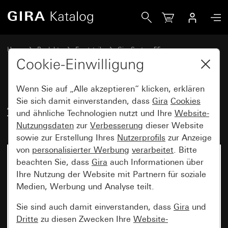
Gira Alt - Wippe 2fach für Tastschalter
Home
Produkte
Ersatzteile
Gira System 55
Schalten und Tasten
Cookie-Einwilligung
Wenn Sie auf „Alle akzeptieren“ klicken, erklären
Alt - Wippe 2fach für
Sie sich damit einverstanden, dass
Gira
Cookies
und ähnliche Technologien nutzt und Ihre
Website-
Tastschalter
Nutzungsdaten
zur
Verbesserung
dieser Website
sowie zur Erstellung Ihres
Nutzerprofils
zur Anzeige
von
personalisierter Werbung
verarbeitet
. Bitte
beachten Sie, dass
Gira
auch Informationen über
Ihre Nutzung der Website mit Partnern für soziale
Medien, Werbung und Analyse teilt.
Sie sind auch damit einverstanden, dass
Gira
und
Dritte
zu diesen Zwecken Ihre
Website-