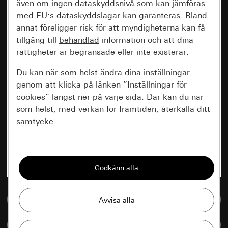
även om ingen dataskyddsnivå som kan jämföras
med EU:s dataskyddslagar kan garanteras. Bland
annat föreligger risk för att myndigheterna kan få
tillgång till
behandlad
information och att dina
rättigheter är begränsade eller inte existerar.
Du kan när som helst ändra dina inställningar
genom att klicka på länken ”Inställningar för
cookies” längst ner på varje sida. Där kan du när
som helst, med verkan för framtiden, återkalla ditt
samtycke.
Nödvändiga
Alla cookies som krävs för att kunna visa
sidan.
Till mediedatabasen
Gira Session
Förbättring av vår webbsida och
våra utbud
Databehandlingssyfte:
Jämföra artiklar