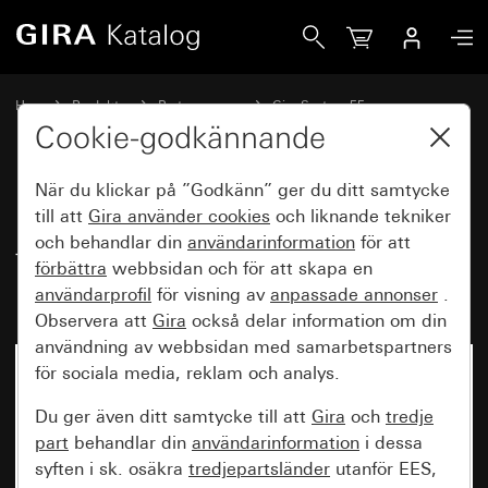
Gira Datahuv med montagering och textfält för insatsenhet
Hem
Produkter
Brytarprogram
Gira System 55
Kommunikationsteknik tillbehör
Cookie-godkännande
När du klickar på ”Godkänn” ger du ditt samtycke
Datahuv med montagering och
till att
Gira använder
cookies
och liknande tekniker
och behandlar din
användarinformation
för att
textfält för insatsenhet för
förbättra
webbsidan och för att skapa en
kommunikationsteknik
användarprofil
för visning av
anpassade annonser
.
Observera att
Gira
också delar information om din
användning av webbsidan med samarbetspartners
för sociala media, reklam och analys.
Du ger även ditt samtycke till att
Gira
och
tredje
part
behandlar din
användarinformation
i dessa
syften i sk. osäkra
tredjepartsländer
utanför EES,