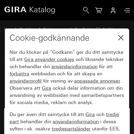
Gira SCHUKO-dubbeluttag 16 A 250 V~ med förbättrat berör
Hem
Produkter
Brytarprogram
Gira System 55
Uttag
Cookie-godkännande
När du klickar på ”Godkänn” ger du ditt samtycke
SCHUKO-dubbeluttag
till att
Gira använder
cookies
och liknande tekniker
16 A 250 V~ med förbättrat
och behandlar din
användarinformation
för att
beröringsskydd (Safety Plus) och
förbättra
webbsidan och för att skapa en
användarprofil
för visning av
anpassade annonser
.
helplatta för infälld apparatdosa
Observera att
Gira
också delar information om din
1knapp Steckklämmor
användning av webbsidan med samarbetspartners
för sociala media, reklam och analys.
Du ger även ditt samtycke till att
Gira
och
tredje
part
behandlar din
användarinformation
i dessa
syften i sk. osäkra
tredjepartsländer
utanför EES,