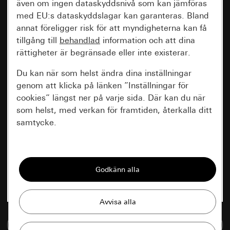
även om ingen dataskyddsnivå som kan jämföras
med EU:s dataskyddslagar kan garanteras. Bland
annat föreligger risk för att myndigheterna kan få
tillgång till
behandlad
information och att dina
rättigheter är begränsade eller inte existerar.
Du kan när som helst ändra dina inställningar
genom att klicka på länken ”Inställningar för
cookies” längst ner på varje sida. Där kan du när
som helst, med verkan för framtiden, återkalla ditt
samtycke.
Nödvändiga
Alla cookies som krävs för att kunna visa
sidan.
Gira Session
Förbättring av vår webbsida och
våra utbud
Databehandlingssyfte:
Till mediedatabasen