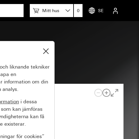
Mitt hus
0
SE
kknapp
och liknande tekniker
kapa en
r information om din
 analys.
ormation
i dessa
 som kan jämföras
yndigheterna kan få
e existerar.
lningar för cookies”