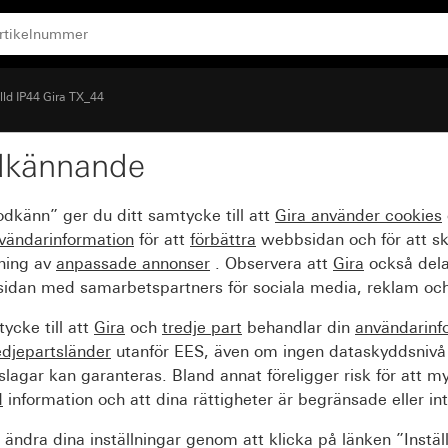
lld IP44 Gira TX_44
dkännande
lbrytare och nyckeltryc
odkänn” ger du ditt samtycke till att
Gira använder
cookies
vändarinformation
för att
förbättra
webbsidan och för att s
sning av
anpassade annonser
. Observera att
Gira
också dela
idan med samarbetspartners för sociala media, reklam och
ycke till att
Gira
och
tredje part
behandlar din
användarinf
edjepartsländer
utanför EES, även om ingen dataskyddsnivå
agar kan garanteras. Bland annat föreligger risk för att m
d
information och att dina rättigheter är begränsade eller int
ändra dina inställningar genom att klicka på länken ”Instäl