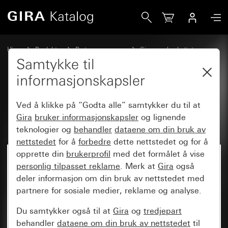
Gira Deksel for nøkkelbryter og nøkkeltrykknapp
Hjem
Produkter
Bryterprogrammer
Gira vannbeskyttet
Vannbeskyttet innfelt IP44 Gira TX_44
Samtykke til
informasjonskapsler
Deksel for nøkkelbryter og
Ved å klikke på “Godta alle” samtykker du til at
nøkkeltrykknapp
Gira
bruker informasjonskapsler
og lignende
teknologier og
behandler
dataene om din bruk av
nettstedet
for å
forbedre
dette nettstedet og for å
opprette din
brukerprofil
med det formålet å vise
personlig tilpasset reklame
. Merk at
Gira
også
deler informasjon om din bruk av nettstedet med
partnere for sosiale medier, reklame og analyse.
Du samtykker også til at
Gira
og
tredjepart
behandler
dataene om din bruk av nettstedet
til