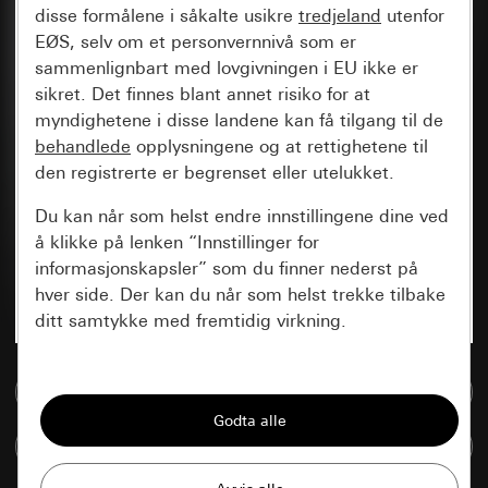
disse formålene i såkalte usikre
tredjeland
utenfor
EØS, selv om et personvernnivå som er
sammenlignbart med lovgivningen i EU ikke er
sikret. Det finnes blant annet risiko for at
myndighetene i disse landene kan få tilgang til de
behandlede
opplysningene og at rettighetene til
den registrerte er begrenset eller utelukket.
Du kan når som helst endre innstillingene dine ved
å klikke på lenken “Innstillinger for
informasjonskapsler” som du finner nederst på
hver side. Der kan du når som helst trekke tilbake
ditt samtykke med fremtidig virkning.
Vesentlige
Til mediadatabase
Alle informasjonskapslene vi trenger for å
kunne vise deg siden.
Sammenlign artikkel