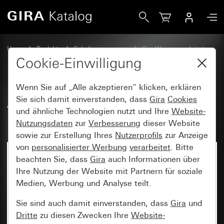
Gira Abdeckung für Schlüsselschalter und Schlüsseltaster
Home
Produkte
Schalterprogramme
Gira Wassergeschützt
Wassergeschützt Unterputz IP44 Gira TX_44
Cookie-Einwilligung
Wenn Sie auf „Alle akzeptieren“ klicken, erklären
Abdeckung für Schlüsselschalter
Sie sich damit einverstanden, dass
Gira
Cookies
und ähnliche Technologien nutzt und Ihre
Website-
und Schlüsseltaster
Nutzungsdaten
zur
Verbesserung
dieser Website
sowie zur Erstellung Ihres
Nutzerprofils
zur Anzeige
von
personalisierter Werbung
verarbeitet
. Bitte
beachten Sie, dass
Gira
auch Informationen über
Ihre Nutzung der Website mit Partnern für soziale
Medien, Werbung und Analyse teilt.
Sie sind auch damit einverstanden, dass
Gira
und
Dritte
zu diesen Zwecken Ihre
Website-