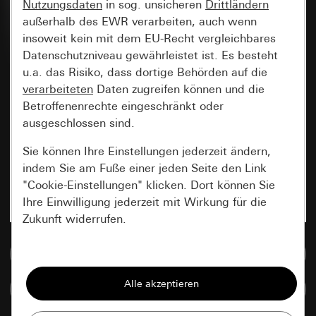
Nutzungsdaten
in sog. unsicheren
Drittländern
außerhalb des EWR verarbeiten, auch wenn
insoweit kein mit dem EU-Recht vergleichbares
Datenschutzniveau gewährleistet ist. Es besteht
u.a. das Risiko, dass dortige Behörden auf die
verarbeiteten
Daten zugreifen können und die
Betroffenenrechte eingeschränkt oder
ausgeschlossen sind.
Sie können Ihre Einstellungen jederzeit ändern,
indem Sie am Fuße einer jeden Seite den Link
"Cookie-Einstellungen" klicken. Dort können Sie
Ihre Einwilligung jederzeit mit Wirkung für die
Zukunft widerrufen.
Zur Mediadatenbank
Essenziell
Alle Cookies, die wir benötigen um Ihnen die
Artikel vergleichen
Seite anzeigen zu können.