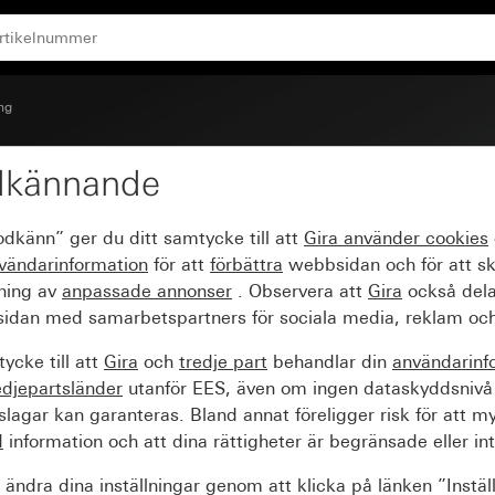
ng
dkännande
ck med pilsymbol
odkänn” ger du ditt samtycke till att
Gira använder
cookies
vändarinformation
för att
förbättra
webbsidan och för att s
sning av
anpassade annonser
. Observera att
Gira
också dela
idan med samarbetspartners för sociala media, reklam och
ycke till att
Gira
och
tredje part
behandlar din
användarinf
edjepartsländer
utanför EES, även om ingen dataskyddsnivå
agar kan garanteras. Bland annat föreligger risk för att m
d
information och att dina rättigheter är begränsade eller int
ändra dina inställningar genom att klicka på länken ”Instäl