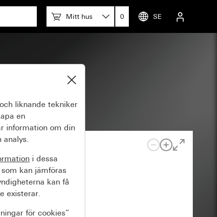
Mitt hus
0
SE
och liknande tekniker
kapa en
r information om din
 analys.
ormation
i dessa
 som kan jämföras
yndigheterna kan få
e existerar.
lningar för cookies”