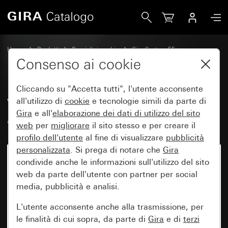
Gira Vecchio - Bilanciere 2 moduli con simbolo freccia
Home
Prodotti
Pezzi di ricambio
Gira System 55
Controllo veneziane
Consenso ai cookie
Cliccando su "Accetta tutti", l'utente acconsente
Vecchio - Bilanciere 2 moduli
all'utilizzo di
cookie
e tecnologie simili da parte di
Gira
e all'
elaborazione dei
dati di utilizzo del sito
con simbolo freccia
web
per
migliorare
il sito stesso e per creare il
profilo dell'utente
al fine di visualizzare
pubblicità
personalizzata
. Si prega di notare che
Gira
condivide anche le informazioni sull'utilizzo del sito
web da parte dell'utente con partner per social
media, pubblicità e analisi.
L'utente acconsente anche alla trasmissione, per
le finalità di cui sopra, da parte di
Gira
e di
terzi