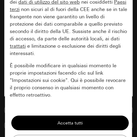
dei
dati di utilizzo del sito web
nei cosiddetti
Paesi
terzi
non sicuri al di fuori della CEE anche se in tale
frangente non viene garantito un livello di
protezione dei dati comparabile a quello previsto
secondo il diritto della UE. Sussiste anche il rischio
di accesso, da parte delle autorità locali, ai dati
trattati
e limitazione o esclusione dei diritti degli
interessati.
È possibile modificare in qualsiasi momento le
proprie impostazioni facendo clic sul link
"Impostazioni sui cookie". Qui è possibile revocare
il proprio consenso in qualsiasi momento con
effetto retroattivo.
Vai alla banca dati multimediale
Essenziali
Tutti i cookie necessari per poter mostrare la
Confronta articoli
pagina.