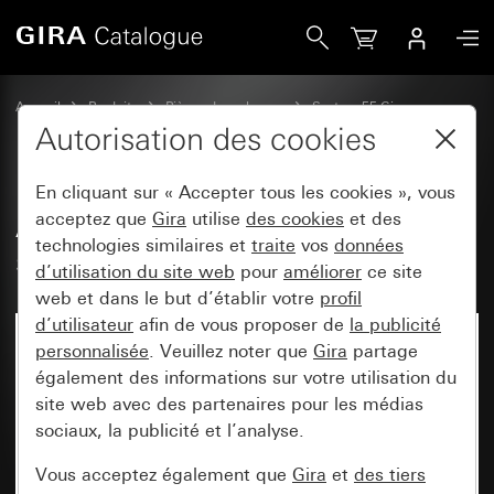
Gira Ancien - Bascule 2x avec symbole de flèche
Accueil
Produits
Pièces de rechange
System 55 Gira
Commande de store
Autorisation des cookies
En cliquant sur « Accepter tous les cookies », vous
Ancien - Bascule 2x avec
acceptez que
Gira
utilise
des cookies
et des
technologies similaires et
traite
vos
données
symbole de flèche
d’utilisation du site web
pour
améliorer
ce site
web et dans le but d’établir votre
profil
d’utilisateur
afin de vous proposer de
la publicité
personnalisée
. Veuillez noter que
Gira
partage
également des informations sur votre utilisation du
site web avec des partenaires pour les médias
sociaux, la publicité et l’analyse.
Vous acceptez également que
Gira
et
des tiers