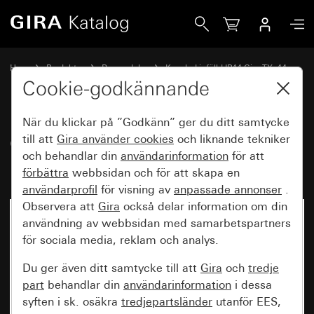
Gira Gammalt - Vippa med kontrollfönster
Hem
Produkter
Reservdelar
Kapslad infälld IP44 Gira TX_44
Koppla och trycka
Cookie-godkännande
När du klickar på ”Godkänn” ger du ditt samtycke
Gammalt - Vippa med
till att
Gira använder
cookies
och liknande tekniker
och behandlar din
användarinformation
för att
kontrollfönster
förbättra
webbsidan och för att skapa en
användarprofil
för visning av
anpassade annonser
.
Observera att
Gira
också delar information om din
användning av webbsidan med samarbetspartners
för sociala media, reklam och analys.
Du ger även ditt samtycke till att
Gira
och
tredje
part
behandlar din
användarinformation
i dessa
syften i sk. osäkra
tredjepartsländer
utanför EES,