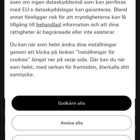
även om ingen dataskyddsnivå som kan jämföras
med EU:s dataskyddslagar kan garanteras. Bland
annat föreligger risk för att myndigheterna kan få
tillgång till
behandlad
information och att dina
rättigheter är begränsade eller inte existerar.
Du kan när som helst ändra dina inställningar
genom att klicka på länken ”Inställningar för
cookies” längst ner på varje sida. Där kan du när
som helst, med verkan för framtiden, återkalla ditt
samtycke.
Nödvändiga
Alla cookies som krävs för att kunna visa
sidan.
Till mediedatabasen
Gira Session
Förbättring av vår webbsida och
Jämföra artiklar
våra utbud
Databehandlingssyfte: