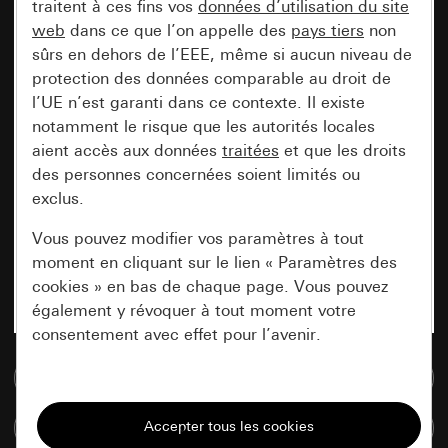
traitent à ces fins vos
données d’utilisation du site
web
dans ce que l’on appelle des
pays tiers
non
sûrs en dehors de l’EEE, même si aucun niveau de
protection des données comparable au droit de
l’UE n’est garanti dans ce contexte. Il existe
notamment le risque que les autorités locales
aient accès aux données
traitées
et que les droits
des personnes concernées soient limités ou
exclus.
Vous pouvez modifier vos paramètres à tout
moment en cliquant sur le lien « Paramètres des
cookies » en bas de chaque page. Vous pouvez
également y révoquer à tout moment votre
consentement avec effet pour l’avenir.
Accéder à la base de données de médias
Nécessaires
Tous les cookies dont nous avons besoin pour
Comparer des articles
pouvoir vous afficher le site.