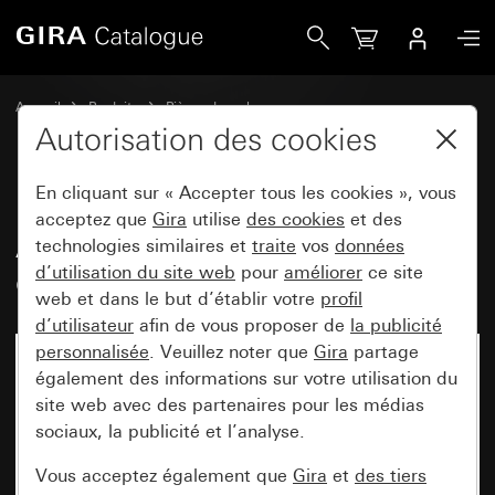
Gira Ancien - Bascule avec fenêtre de contrôle
Accueil
Produits
Pièces de rechange
Montage encastré protégé contre l'eau IP44 Gira TX_44
Autorisation des cookies
Commuter et pousser
En cliquant sur « Accepter tous les cookies », vous
acceptez que
Gira
utilise
des cookies
et des
Ancien - Bascule avec fenêtre de
technologies similaires et
traite
vos
données
d’utilisation du site web
pour
améliorer
ce site
contrôle
web et dans le but d’établir votre
profil
d’utilisateur
afin de vous proposer de
la publicité
personnalisée
. Veuillez noter que
Gira
partage
également des informations sur votre utilisation du
site web avec des partenaires pour les médias
sociaux, la publicité et l’analyse.
Vous acceptez également que
Gira
et
des tiers