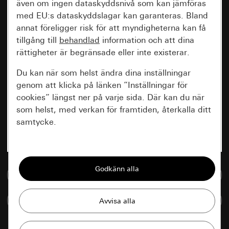
även om ingen dataskyddsnivå som kan jämföras
med EU:s dataskyddslagar kan garanteras. Bland
annat föreligger risk för att myndigheterna kan få
tillgång till
behandlad
information och att dina
rättigheter är begränsade eller inte existerar.
Du kan när som helst ändra dina inställningar
genom att klicka på länken ”Inställningar för
cookies” längst ner på varje sida. Där kan du när
som helst, med verkan för framtiden, återkalla ditt
samtycke.
Nödvändiga
Alla cookies som krävs för att kunna visa
Till mediedatabasen
sidan.
Jämföra artiklar
Gira Session
Förbättring av vår webbsida och
våra utbud
Databehandlingssyfte: