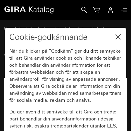
Gira Gammalt - Vippa med kontrollfönster
Hem
Produkter
Reservdelar
Gira System 55
Vippor
Cookie-godkännande
När du klickar på ”Godkänn” ger du ditt samtycke
Gammalt - Vippa med
till att
Gira använder
cookies
och liknande tekniker
kontrollfönster
och behandlar din
användarinformation
för att
förbättra
webbsidan och för att skapa en
användarprofil
för visning av
anpassade annonser
.
Observera att
Gira
också delar information om din
användning av webbsidan med samarbetspartners
för sociala media, reklam och analys.
Du ger även ditt samtycke till att
Gira
och
tredje
part
behandlar din
användarinformation
i dessa
syften i sk. osäkra
tredjepartsländer
utanför EES,