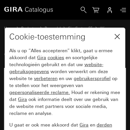
Gira Oud - Wip met controlevenster
Home
Producten
Reservdel
Gira System 55
Wippen
Cookie-toestemming
Als u op “Alles accepteren” klikt, gaat u ermee
Oud - Wip met controlevenster
akkoord dat
Gira
cookies
en soortgelijke
technologieën gebruikt en dat uw
website-
gebruiksgegevens
worden verwerkt om deze
website te
verbeteren
en uw
gebruikersprofiel
op
te stellen voor het weergeven van
gepersonaliseerde reclame.
Houd er rekening mee
dat
Gira
ook informatie deelt over uw gebruik van
de website met partners voor sociale media,
reclame en analyse.
U gaat er ook mee akkoord dat
Gira
en
derden