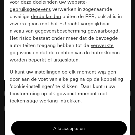
voor deze doeleinden uw
website-
gebruiksgegevens
verwerken in zogenaamde
onveilige
derde landen
buiten de EER, ook al is in
zoverre geen met het EU-recht vergelijkbaar
niveau van gegevensbescherming gewaarborgd.
Het risico bestaat onder meer dat de bevoegde
autoriteiten toegang hebben tot de
verwerkte
gegevens en dat de rechten van de betrokkenen
worden beperkt of uitgesloten.
U kunt uw instellingen op elk moment wijzigen
door aan de voet van elke pagina op de koppeling
'cookie-instellingen' te klikken. Daar kunt u uw
Naar de mediadatabase
toestemming op elk gewenst moment met
toekomstige werking intrekken.
Artikelen verglijken
Essentieel
Alle cookies die wij nodig hebben om de
pagina te kunnen weergeven.