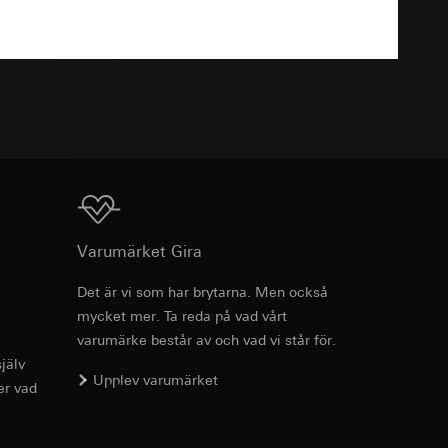
TXT
g enligt kontakt,
g enligt kontakt,
ion för koppling av
Ladda ner
Varumärket Gira
, referrer-URL samt
Det är vi som har brytarna. Men också
usrörelser som
mycket mer. Ta reda på vad vårt
Art.nr 028565
varumärke består av och vad vi står för.
örelser som
jälv
RFA
, 340 KB
r URL för den
Upplev varumärket
er vad