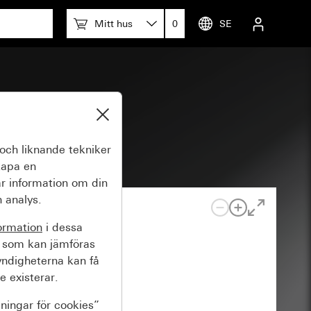
Mitt hus
0
SE
och liknande tekniker
kapa en
r information om din
 analys.
ormation
i dessa
 som kan jämföras
yndigheterna kan få
e existerar.
lningar för cookies”