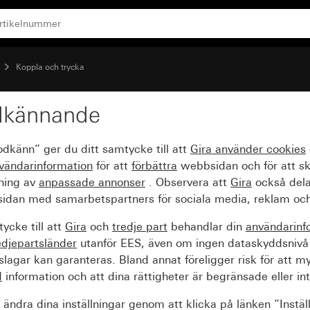
Koppla och trycka
dkännande
d symbol Ljus
odkänn” ger du ditt samtycke till att
Gira använder
cookies
vändarinformation
för att
förbättra
webbsidan och för att s
sning av
anpassade annonser
. Observera att
Gira
också dela
idan med samarbetspartners för sociala media, reklam och
ycke till att
Gira
och
tredje part
behandlar din
användarinf
edjepartsländer
utanför EES, även om ingen dataskyddsnivå
agar kan garanteras. Bland annat föreligger risk för att m
d
information och att dina rättigheter är begränsade eller int
ändra dina inställningar genom att klicka på länken ”Instäl