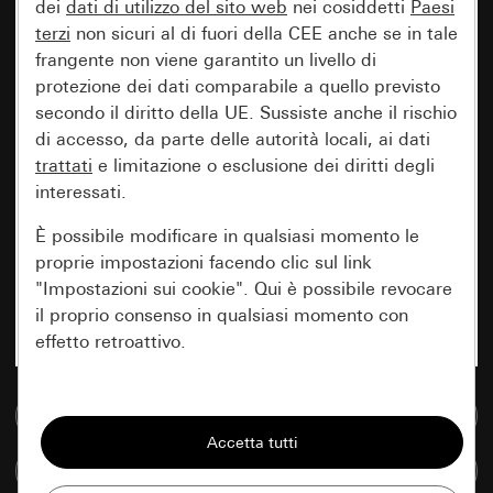
dei
dati di utilizzo del sito web
nei cosiddetti
Paesi
terzi
non sicuri al di fuori della CEE anche se in tale
frangente non viene garantito un livello di
protezione dei dati comparabile a quello previsto
secondo il diritto della UE. Sussiste anche il rischio
di accesso, da parte delle autorità locali, ai dati
trattati
e limitazione o esclusione dei diritti degli
interessati.
È possibile modificare in qualsiasi momento le
proprie impostazioni facendo clic sul link
"Impostazioni sui cookie". Qui è possibile revocare
il proprio consenso in qualsiasi momento con
effetto retroattivo.
Essenziali
Vai alla banca dati multimediale
Tutti i cookie necessari per poter mostrare la
pagina.
Confronta articoli