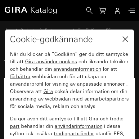
Gira Täckram Gira E1 antracit
Hem
Produkter
Brytarprogram
Gira E1 (System 55)
Täckram Gira E1
Cookie-godkännande
När du klickar på ”Godkänn” ger du ditt samtycke
Täckram Gira E1 antracit
till att
Gira använder
cookies
och liknande tekniker
och behandlar din
användarinformation
för att
förbättra
webbsidan och för att skapa en
användarprofil
för visning av
anpassade annonser
.
Observera att
Gira
också delar information om din
användning av webbsidan med samarbetspartners
för sociala media, reklam och analys.
Du ger även ditt samtycke till att
Gira
och
tredje
part
behandlar din
användarinformation
i dessa
syften i sk. osäkra
tredjepartsländer
utanför EES,