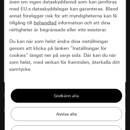
även om ingen dataskyddsnivå som kan jämföras
med EU:s dataskyddslagar kan garanteras. Bland
annat föreligger risk för att myndigheterna kan få
tillgång till
behandlad
information och att dina
rättigheter är begränsade eller inte existerar.
Du kan när som helst ändra dina inställningar
genom att klicka på länken ”Inställningar för
cookies” längst ner på varje sida. Där kan du när
som helst, med verkan för framtiden, återkalla ditt
samtycke.
Nödvändiga
Till mediedatabasen
Alla cookies som krävs för att kunna visa
sidan.
Jämföra artiklar
Gira Session
Förbättring av vår webbsida och
våra utbud
Databehandlingssyfte: