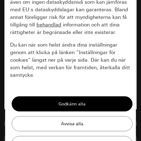
även om ingen dataskyddsnivå som kan jämföras
med EU:s dataskyddslagar kan garanteras. Bland
annat föreligger risk för att myndigheterna kan få
tillgång till
behandlad
information och att dina
rättigheter är begränsade eller inte existerar.
Du kan när som helst ändra dina inställningar
genom att klicka på länken ”Inställningar för
cookies” längst ner på varje sida. Där kan du när
som helst, med verkan för framtiden, återkalla ditt
samtycke.
Nödvändiga
Alla cookies som krävs för att kunna visa
sidan.
Till mediedatabasen
Gira Session
Förbättring av vår webbsida och
våra utbud
Databehandlingssyfte:
Jämföra artiklar