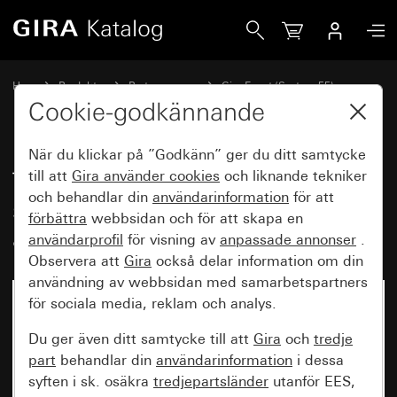
Gira Täckram Gira Event kritvit sidenmatt med mellanram a
Hem
Produkter
Brytarprogram
Gira Event (System 55)
Gira Event
Cookie-godkännande
När du klickar på ”Godkänn” ger du ditt samtycke
Täckram Gira Event kritvit
till att
Gira använder
cookies
och liknande tekniker
och behandlar din
användarinformation
för att
sidenmatt med mellanram
förbättra
webbsidan och för att skapa en
alufärg (lackerad)
användarprofil
för visning av
anpassade annonser
.
Observera att
Gira
också delar information om din
användning av webbsidan med samarbetspartners
för sociala media, reklam och analys.
Du ger även ditt samtycke till att
Gira
och
tredje
part
behandlar din
användarinformation
i dessa
syften i sk. osäkra
tredjepartsländer
utanför EES,