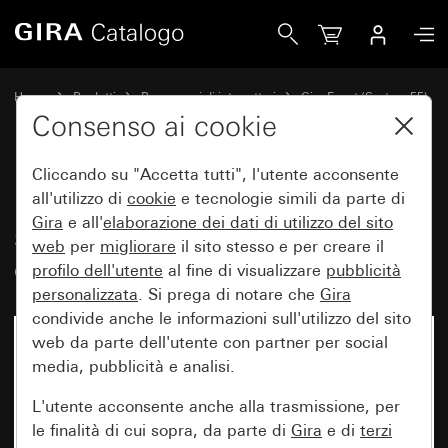
Gira Placca Gira Event bianco puro satinato con placca inter
Home
Prodotti
Programmi di interruttori
Gira Event (System 55)
Gira Event
Consenso ai cookie
Cliccando su "Accetta tutti", l'utente acconsente
Placca Gira Event bianco puro
all'utilizzo di
cookie
e tecnologie simili da parte di
Gira
e all'
elaborazione dei
dati di utilizzo del sito
satinato con placca intermedia
web
per
migliorare
il sito stesso e per creare il
color alluminio (verniciato)
profilo dell'utente
al fine di visualizzare
pubblicità
personalizzata
. Si prega di notare che
Gira
condivide anche le informazioni sull'utilizzo del sito
web da parte dell'utente con partner per social
media, pubblicità e analisi.
L'utente acconsente anche alla trasmissione, per
le finalità di cui sopra, da parte di
Gira
e di
terzi