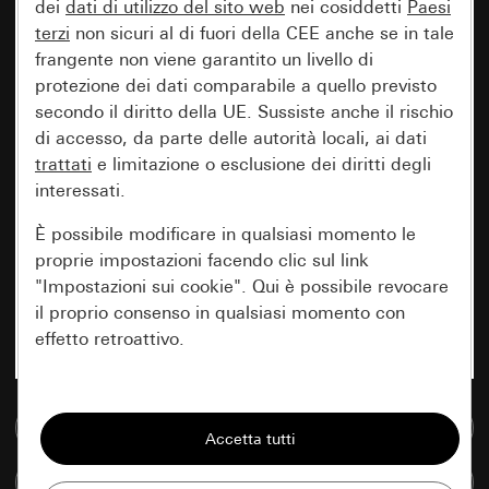
dei
dati di utilizzo del sito web
nei cosiddetti
Paesi
terzi
non sicuri al di fuori della CEE anche se in tale
frangente non viene garantito un livello di
protezione dei dati comparabile a quello previsto
secondo il diritto della UE. Sussiste anche il rischio
di accesso, da parte delle autorità locali, ai dati
trattati
e limitazione o esclusione dei diritti degli
interessati.
È possibile modificare in qualsiasi momento le
proprie impostazioni facendo clic sul link
"Impostazioni sui cookie". Qui è possibile revocare
il proprio consenso in qualsiasi momento con
effetto retroattivo.
Essenziali
Vai alla banca dati multimediale
Tutti i cookie necessari per poter mostrare la
pagina.
Confronta articoli