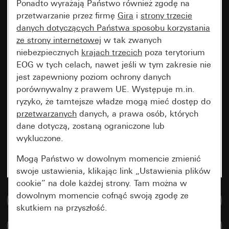
Ponadto wyrażają Państwo również zgodę na
przetwarzanie przez firmę
Gira
i
strony trzecie
danych dotyczących Państwa sposobu korzystania
ze strony internetowej
w tak zwanych
niebezpiecznych
krajach trzecich
poza terytorium
EOG w tych celach, nawet jeśli w tym zakresie nie
jest zapewniony poziom ochrony danych
porównywalny z prawem UE. Występuje m.in.
ryzyko, że tamtejsze władze mogą mieć dostęp do
przetwarzanych
danych, a prawa osób, których
dane dotyczą, zostaną ograniczone lub
wykluczone.
Mogą Państwo w dowolnym momencie zmienić
swoje ustawienia, klikając link „Ustawienia plików
cookie” na dole każdej strony. Tam można w
dowolnym momencie cofnąć swoją zgodę ze
Do bazy danych multimedialnych
skutkiem na przyszłość.
Porównaj artykuły