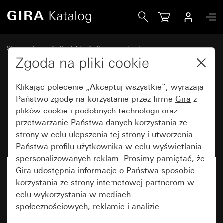
Gira Ramka Gira Event czysta biel matowa z ramką pośredn
Strona główna
Produkty
Programy stylistyczne
Gira Event (System 55)
Gira Event
Zgoda na pliki cookie
Klikając polecenie „Akceptuj wszystkie”, wyrażają
Ramka Gira Event czysta biel
Państwo zgodę na korzystanie przez firmę
Gira
z
plików cookie
i podobnych technologii oraz
matowa z ramką pośrednią w
przetwarzanie
Państwa
danych korzystania ze
kolorze aluminium (lakierowany)
strony
w celu
ulepszenia
tej strony i utworzenia
Państwa
profilu użytkownika
w celu wyświetlania
spersonalizowanych reklam
. Prosimy pamiętać, że
Gira
udostępnia informacje o Państwa sposobie
korzystania ze strony internetowej partnerom w
celu wykorzystania w mediach
społecznościowych, reklamie i analizie.