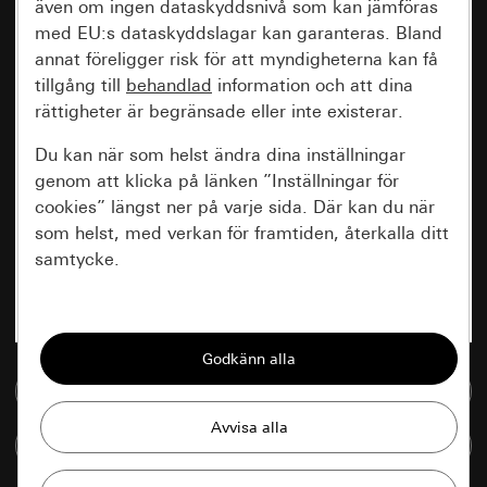
även om ingen dataskyddsnivå som kan jämföras
med EU:s dataskyddslagar kan garanteras. Bland
annat föreligger risk för att myndigheterna kan få
tillgång till
behandlad
information och att dina
rättigheter är begränsade eller inte existerar.
Du kan när som helst ändra dina inställningar
genom att klicka på länken ”Inställningar för
cookies” längst ner på varje sida. Där kan du när
som helst, med verkan för framtiden, återkalla ditt
samtycke.
Nödvändiga
Alla cookies som krävs för att kunna visa
sidan.
Till mediedatabasen
Gira Session
Förbättring av vår webbsida och
Jämföra artiklar
våra utbud
Databehandlingssyfte: