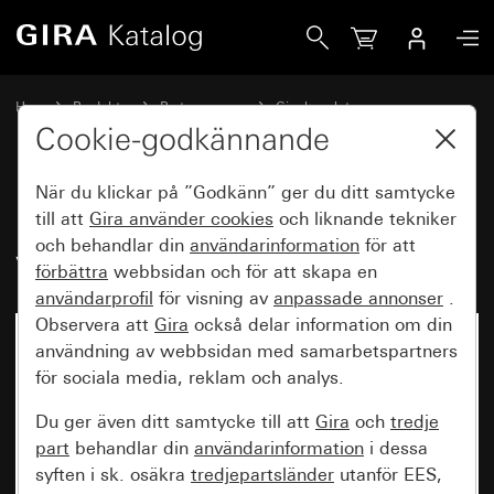
Gira Knappbrytare 10 AX 250 V~ med vippa 2-knappars Kro
Hem
Produkter
Brytarprogram
Gira kapslat
Kapslad infälld IP44 Gira TX_44
Cookie-godkännande
När du klickar på ”Godkänn” ger du ditt samtycke
Knappbrytare 10 AX 250 V~ med
till att
Gira använder
cookies
och liknande tekniker
och behandlar din
användarinformation
för att
vippa 2-knappars Kronbrytare
förbättra
webbsidan och för att skapa en
användarprofil
för visning av
anpassade annonser
.
Observera att
Gira
också delar information om din
Ej längre tillgänglig
användning av webbsidan med samarbetspartners
för sociala media, reklam och analys.
Du ger även ditt samtycke till att
Gira
och
tredje
part
behandlar din
användarinformation
i dessa
syften i sk. osäkra
tredjepartsländer
utanför EES,