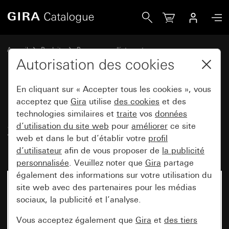
Gira Interrupteur-poussoir 10 AX 250 V~ avec bascule 2x In
Accueil
Produits
Programmes d'interrupteurs
Gira protégé contre l'eau
Autorisation des cookies
Montage encastré protégé contre l'eau IP44 Gira TX_44
En cliquant sur « Accepter tous les cookies », vous
acceptez que
Gira
utilise
des cookies
et des
Interrupteur-poussoir 10 AX
technologies similaires et
traite
vos
données
d’utilisation du site web
pour
améliorer
ce site
250 V~ avec bascule 2x
web et dans le but d’établir votre
profil
Interrupteur de série
d’utilisateur
afin de vous proposer de
la publicité
personnalisée
. Veuillez noter que
Gira
partage
également des informations sur votre utilisation du
site web avec des partenaires pour les médias
Désormais indisponible
sociaux, la publicité et l’analyse.
Vous acceptez également que
Gira
et
des tiers