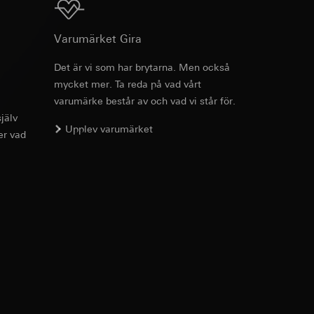
Ladda ner
Varumärket Gira
Det är vi som har brytarna. Men också
g enligt kontakt,
mycket mer. Ta reda på vad vårt
g enligt kontakt,
varumärke består av och vad vi står för.
jälv
Upplev varumärket
er vad
ion för koppling av
, referrer-URL samt
usrörelser som
örelser som
r URL för den