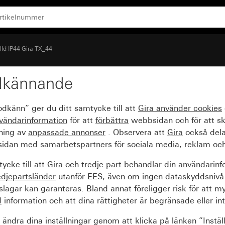
lld IP44 Gira TX_44
dkännande
appars för knappbrytar
odkänn” ger du ditt samtycke till att
Gira använder
cookies
vändarinformation
för att
förbättra
webbsidan och för att s
sning av
anpassade annonser
. Observera att
Gira
också dela
idan med samarbetspartners för sociala media, reklam och
ycke till att
Gira
och
tredje part
behandlar din
användarinf
edjepartsländer
utanför EES, även om ingen dataskyddsnivå
agar kan garanteras. Bland annat föreligger risk för att m
d
information och att dina rättigheter är begränsade eller int
ändra dina inställningar genom att klicka på länken ”Instäl