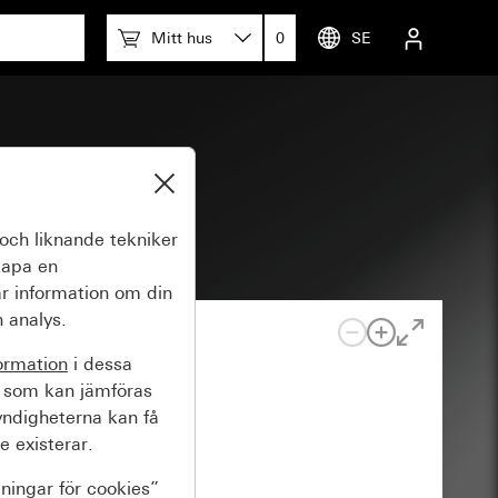
Mitt hus
0
SE
e
och liknande tekniker
kapa en
r information om din
 analys.
ormation
i dessa
 som kan jämföras
yndigheterna kan få
e existerar.
lningar för cookies”