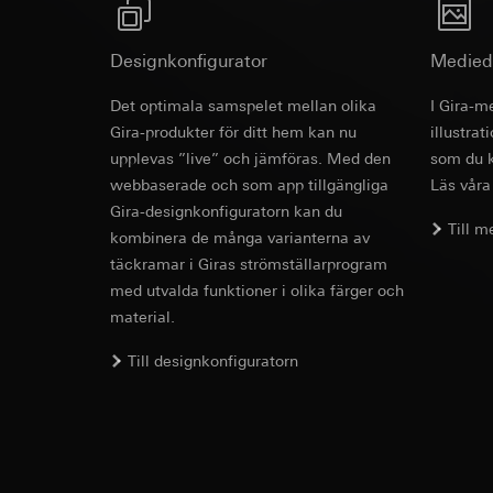
Interna avdelnin
Pinterest, Inc. (
Google Ireland L
Information om h
Överförande till tre
Designkonfigurator
Medied
https://business.
Tredje land: USA
Det optimala samspelet mellan olika
Överförande till tre
I Gira-m
Reglering/garant
avsnitt 1, samtyc
Tredje land: USA
Gira-produkter för ditt hem kan nu
illustra
Reglering/garant
upplevas ”live” och jämföras. Med den
som du k
Livslängd för cooki
avsnitt 1, samtyc
webbaserade och som app tillgängliga
Läs våra
Gira-designkonfiguratorn kan du
Livslängd för cooki
LinkedIn Ins
Till 
kombinera de många varianterna av
Databehandlingssyf
Vimeo
täckramar i Giras strömställarprogram
behovsanpassade an
med utvalda funktioner i olika färger och
Kategorier av perso
Databehandlingssyf
material.
tidsstämpel
Kategorier av perso
Rättslig grund och 
Privatkundssida:
Till designkonfiguratorn
Användning av tj
användaren gjort
Följdbearbetning
Företagssida: IP
användaren gjort
Mottagare:
webbsida som ö
Interna avdelnin
Rättslig grund och 
LinkedIn Irelan