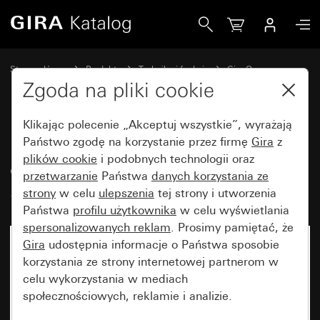
Gira Klawisz 2x bez nadruku z okienkiem kontrolnym Syste
Strona główna
Produkty
Technika i funkcje
Gira One
Urządzenia do obsługi
Zgoda na pliki cookie
Klikając polecenie „Akceptuj wszystkie”, wyrażają
Klawisz 2x bez nadruku z
Państwo zgodę na korzystanie przez firmę
Gira
z
plików cookie
i podobnych technologii oraz
okienkiem kontrolnym
przetwarzanie
Państwa
danych korzystania ze
System 55
strony
w celu
ulepszenia
tej strony i utworzenia
Państwa
profilu użytkownika
w celu wyświetlania
spersonalizowanych reklam
. Prosimy pamiętać, że
Gira
udostępnia informacje o Państwa sposobie
korzystania ze strony internetowej partnerom w
celu wykorzystania w mediach
społecznościowych, reklamie i analizie.