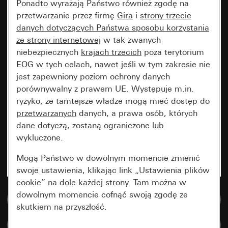
Ponadto wyrażają Państwo również zgodę na
przetwarzanie przez firmę
Gira
i
strony trzecie
danych dotyczących Państwa sposobu korzystania
ze strony internetowej
w tak zwanych
niebezpiecznych
krajach trzecich
poza terytorium
EOG w tych celach, nawet jeśli w tym zakresie nie
jest zapewniony poziom ochrony danych
porównywalny z prawem UE. Występuje m.in.
ryzyko, że tamtejsze władze mogą mieć dostęp do
przetwarzanych
danych, a prawa osób, których
dane dotyczą, zostaną ograniczone lub
wykluczone.
Mogą Państwo w dowolnym momencie zmienić
swoje ustawienia, klikając link „Ustawienia plików
cookie” na dole każdej strony. Tam można w
dowolnym momencie cofnąć swoją zgodę ze
Do bazy danych multimedialnych
skutkiem na przyszłość.
Porównaj artykuły