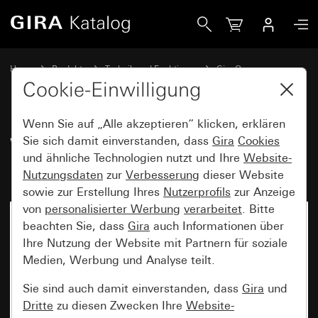
Gira Wippe 2fach unbedruckt mit Kontrollfenster System 5
Home
Produkte
Technik und Funktionen
Gira One
Bediengeräte
Cookie-Einwilligung
Wenn Sie auf „Alle akzeptieren“ klicken, erklären
Wippe 2fach unbedruckt mit
Sie sich damit einverstanden, dass
Gira
Cookies
und ähnliche Technologien nutzt und Ihre
Website-
Kontrollfenster System 55
Nutzungsdaten
zur
Verbesserung
dieser Website
sowie zur Erstellung Ihres
Nutzerprofils
zur Anzeige
von
personalisierter Werbung
verarbeitet
. Bitte
beachten Sie, dass
Gira
auch Informationen über
Ihre Nutzung der Website mit Partnern für soziale
Medien, Werbung und Analyse teilt.
Sie sind auch damit einverstanden, dass
Gira
und
Dritte
zu diesen Zwecken Ihre
Website-