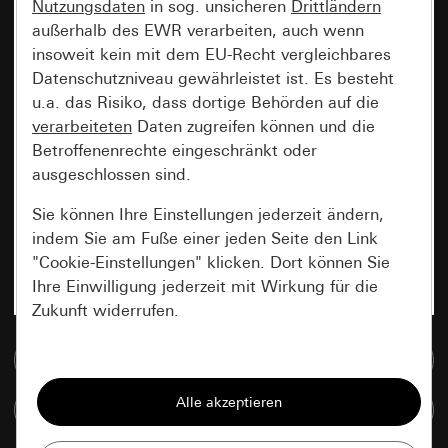
Nutzungsdaten
in sog. unsicheren
Drittländern
außerhalb des EWR verarbeiten, auch wenn
insoweit kein mit dem EU-Recht vergleichbares
Datenschutzniveau gewährleistet ist. Es besteht
u.a. das Risiko, dass dortige Behörden auf die
verarbeiteten
Daten zugreifen können und die
Betroffenenrechte eingeschränkt oder
ausgeschlossen sind.
Sie können Ihre Einstellungen jederzeit ändern,
indem Sie am Fuße einer jeden Seite den Link
"Cookie-Einstellungen" klicken. Dort können Sie
Ihre Einwilligung jederzeit mit Wirkung für die
Zukunft widerrufen.
Zur Mediadatenbank
Essenziell
Alle Cookies, die wir benötigen um Ihnen die
Artikel vergleichen
Seite anzeigen zu können.