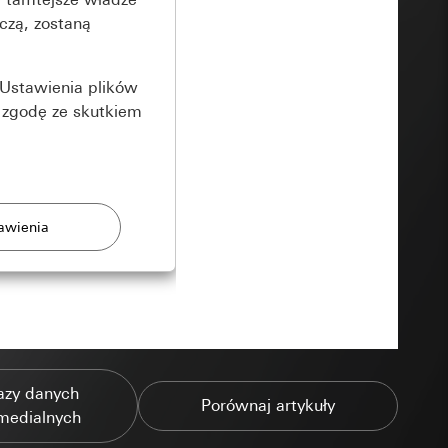
czą, zostaną
Ustawienia plików
 zgodę ze skutkiem
rony
zonych przez
azy danych
Porównaj artykuły
medialnych
ządzenie końcowe
e produkty.
użytkownika,
es pocztowy i adres