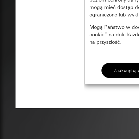
mogą mieć dostęp 
ograniczone lub wykl
Mogą Państwo w dowo
cookie” na dole każ
na przyszłość.
Podstawowe 
Wszystkie pliki coo
Gira Session
Poprawa dzia
Cele przetwarzania
Zastosowanie plików
Strona klientów 
internetowej oraz of
Strona klientów 
użytkowników
Matomo
Marketing
Kategorie danych 
Cele przetwarzania
Strona klientów 
Aby być w stanie r
Kategorie danych 
Strona klientów