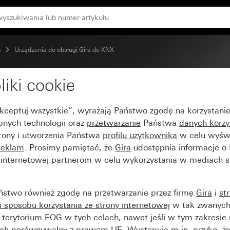
rzyciskowego 4.95
a
Urządzenia do obsługi Gira do KNX
liki cookie
zindywidualizowany do c
Akceptuj wszystkie”, wyrażają Państwo zgodę na korzystani
bnych technologii oraz
przetwarzanie
Państwa
danych korzy
trony i utworzenia Państwa
profilu użytkownika
w celu wyświ
reklam
. Prosimy pamiętać, że
Gira
udostępnia informacje o
y internetowej partnerom w celu wykorzystania w mediach 
ństwo również zgodę na przetwarzanie przez firmę
Gira
i
st
sposobu korzystania ze strony internetowej
w tak zwanych
terytorium EOG w tych celach, nawet jeśli w tym zakresie 
ch porównywalny z prawem UE. Występuje m.in. ryzyko, że