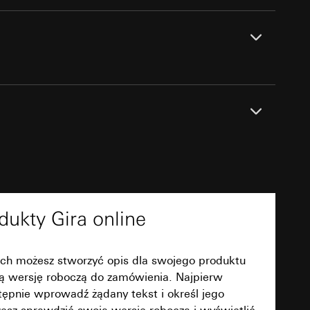
u kampanii
ata i godzina
zacja geograficzna
osobowych i
osobowych i
PDF
dukty Gira online
 można znaleźć na
ch możesz stworzyć opis dla swojego produktu
wiający wyjątki:
oją wersję roboczą do zamówienia. Najpierw
nym w punkcie 1,
wiający wyjątki:
Do pobrania
tępnie wprowadź żądany tekst i określ jego
nym w punkcie 1,