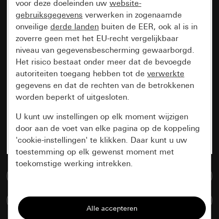
voor deze doeleinden uw
website-
gebruiksgegevens
verwerken in zogenaamde
onveilige
derde landen
buiten de EER, ook al is in
zoverre geen met het EU-recht vergelijkbaar
niveau van gegevensbescherming gewaarborgd.
Het risico bestaat onder meer dat de bevoegde
autoriteiten toegang hebben tot de
verwerkte
gegevens en dat de rechten van de betrokkenen
worden beperkt of uitgesloten.
U kunt uw instellingen op elk moment wijzigen
door aan de voet van elke pagina op de koppeling
'cookie-instellingen' te klikken. Daar kunt u uw
toestemming op elk gewenst moment met
toekomstige werking intrekken.
Naar de mediadatabase
Essentieel
Artikelen verglijken
Alle cookies die wij nodig hebben om de
pagina te kunnen weergeven.