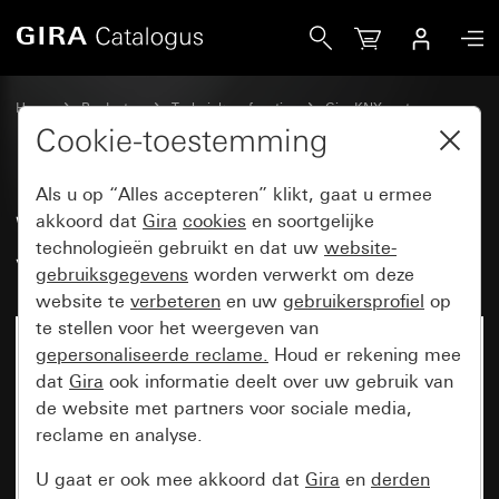
Gira Wippenset 4-voudig individueel voor tastsensor 4.95
Home
Producten
Techniek en functies
Gira KNX systeem
Gira bedieningsapparaten voor KNX
Cookie-toestemming
Als u op “Alles accepteren” klikt, gaat u ermee
Wippenset 4-voudig individueel
akkoord dat
Gira
cookies
en soortgelijke
technologieën gebruikt en dat uw
website-
voor tastsensor 4.95
gebruiksgegevens
worden verwerkt om deze
website te
verbeteren
en uw
gebruikersprofiel
op
te stellen voor het weergeven van
gepersonaliseerde reclame.
Houd er rekening mee
dat
Gira
ook informatie deelt over uw gebruik van
de website met partners voor sociale media,
reclame en analyse.
U gaat er ook mee akkoord dat
Gira
en
derden