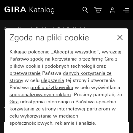
Gira Moduł podtynkowy łącznika kontrolnego samopowrot
Strona główna
Produkty
Technika i funkcje
Urządzenia podtynkowe, akcesoria
Łącznik samopowrotny
Zgoda na pliki cookie
Klikając polecenie „Akceptuj wszystkie”, wyrażają
Moduł podtynkowy łącznika
Państwo zgodę na korzystanie przez firmę
Gira
z
plików cookie
i podobnych technologii oraz
kontrolnego samopowrotnego
przetwarzanie
Państwa
danych korzystania ze
10 AX 250 V~ z
strony
w celu
ulepszenia
tej strony i utworzenia
pomarańczowym elementem
Państwa
profilu użytkownika
w celu wyświetlania
spersonalizowanych reklam
. Prosimy pamiętać, że
podświetlającym LED 230 V~
Gira
udostępnia informacje o Państwa sposobie
wyłącznik 2-bieg.
korzystania ze strony internetowej partnerom w
celu wykorzystania w mediach
społecznościowych, reklamie i analizie.