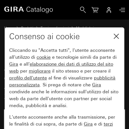
Gira Modulo interruttore di controllo a pulsante 10 AX 250 
Home
Prodotti
Tecnica e funzioni
Moduli da incasso, accessori
Interruttore a pulsante
Consenso ai cookie
Cliccando su "Accetta tutti", l'utente acconsente
Modulo interruttore di controllo
all'utilizzo di
cookie
e tecnologie simili da parte di
Gira
e all'
elaborazione dei
dati di utilizzo del sito
a pulsante 10 AX 250 V~ con
web
per
migliorare
il sito stesso e per creare il
elemento di illuminazione a LED
profilo dell'utente
al fine di visualizzare
pubblicità
arancione 230 V~ interruttore a
personalizzata
. Si prega di notare che
Gira
condivide anche le informazioni sull'utilizzo del sito
2 poli
web da parte dell'utente con partner per social
media, pubblicità e analisi.
L'utente acconsente anche alla trasmissione, per
le finalità di cui sopra, da parte di
Gira
e di
terzi