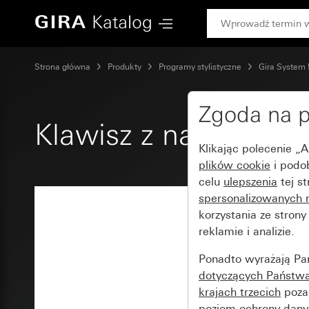
Gira Klawisz z nadrukiem 1 / 0
Strona główna
Produkty
Programy stylistyczne
Gira System
Zgoda na p
Klawisz z nadrukiem 
Klikając polecenie „
plików cookie
i podo
celu
ulepszenia
tej s
spersonalizowanych 
korzystania ze stron
reklamie i analizie.
Ponadto wyrażają Pa
dotyczących Państwa 
krajach trzecich
poza 
poziom ochrony dany