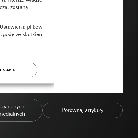
czą, zostaną
Ustawienia plików
 zgodę ze skutkiem
rony
azy danych
zonych przez
Porównaj artykuły
medialnych
ządzenie końcowe
e produkty.
użytkownika,
es pocztowy i adres