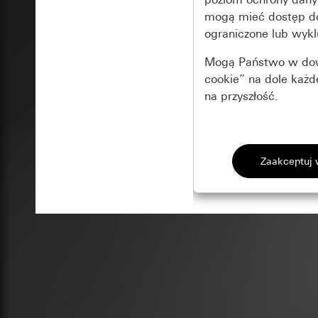
mogą mieć dostęp 
ograniczone lub wykl
Mogą Państwo w dowo
cookie” na dole każ
na przyszłość.
Podstawowe 
Wszystkie pliki coo
Gira Session
Poprawa dzia
Cele przetwarzania
Zastosowanie plików
Strona klientów 
internetowej oraz of
Strona klientów 
użytkowników
Matomo
Marketing
Kategorie danych 
Cele przetwarzania
Strona klientów 
Aby być w stanie r
Kategorie danych 
Strona klientów