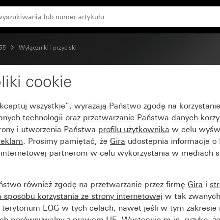
 55
Wyłączniki i przyciski
liki cookie
1 / 0
Akceptuj wszystkie”, wyrażają Państwo zgodę na korzystani
bnych technologii oraz
przetwarzanie
Państwa
danych korzy
trony i utworzenia Państwa
profilu użytkownika
w celu wyświ
reklam
. Prosimy pamiętać, że
Gira
udostępnia informacje o
y internetowej partnerom w celu wykorzystania w mediach 
ństwo również zgodę na przetwarzanie przez firmę
Gira
i
st
sposobu korzystania ze strony internetowej
w tak zwanych
terytorium EOG w tych celach, nawet jeśli w tym zakresie 
ch porównywalny z prawem UE. Występuje m.in. ryzyko, że