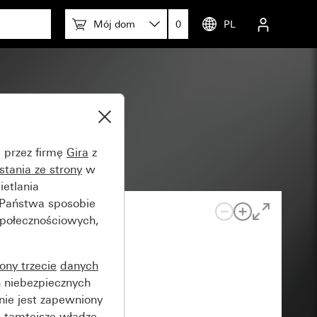
Mój dom
0
PL
e przez firmę
Gira
z
stania ze strony
w
etlania
 Państwa sposobie
społecznościowych,
rony trzecie
danych
 niebezpiecznych
nie jest zapewniony
 tamtejsze władze