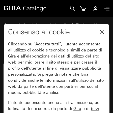
Gira Bilanciere con stampa 1 / 0
Home
Prodotti
Programmi di interruttori
Gira System 55
Comando a interruttore e a pulsante
Consenso ai cookie
Cliccando su "Accetta tutti", l'utente acconsente
Bilanciere con stampa 1 / 0
all'utilizzo di
cookie
e tecnologie simili da parte di
Gira
e all'
elaborazione dei
dati di utilizzo del sito
web
per
migliorare
il sito stesso e per creare il
profilo dell'utente
al fine di visualizzare
pubblicità
personalizzata
. Si prega di notare che
Gira
condivide anche le informazioni sull'utilizzo del sito
web da parte dell'utente con partner per social
media, pubblicità e analisi.
L'utente acconsente anche alla trasmissione, per
le finalità di cui sopra, da parte di
Gira
e di
terzi