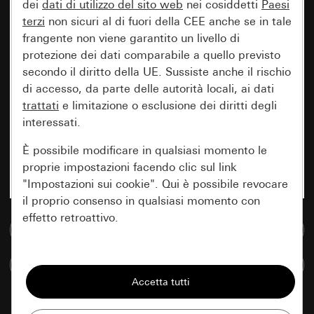
dei
dati di utilizzo del sito web
nei cosiddetti
Paesi
terzi
non sicuri al di fuori della CEE anche se in tale
frangente non viene garantito un livello di
protezione dei dati comparabile a quello previsto
secondo il diritto della UE. Sussiste anche il rischio
di accesso, da parte delle autorità locali, ai dati
trattati
e limitazione o esclusione dei diritti degli
interessati.
È possibile modificare in qualsiasi momento le
proprie impostazioni facendo clic sul link
"Impostazioni sui cookie". Qui è possibile revocare
il proprio consenso in qualsiasi momento con
effetto retroattivo.
Vai alla banca dati multimediale
Essenziali
Confronta articoli
Tutti i cookie necessari per poter mostrare la
pagina.