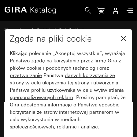
Gira Podtynkowy łącznik pociągany 10 AX 250 V~ łącznik u
Strona główna
Produkty
Technika i funkcje
Urządzenia podtynkowe, akcesoria
Zgoda na pliki cookie
Łącznik pociągany / przycisk pociągany
Klikając polecenie „Akceptuj wszystkie”, wyrażają
Państwo zgodę na korzystanie przez firmę
Gira
z
Podtynkowy łącznik pociągany
plików cookie
i podobnych technologii oraz
przetwarzanie
Państwa
danych korzystania ze
10 AX 250 V~ łącznik
strony
w celu
ulepszenia
tej strony i utworzenia
uniwersalny
Państwa
profilu użytkownika
w celu wyświetlania
spersonalizowanych reklam
. Prosimy pamiętać, że
Gira
udostępnia informacje o Państwa sposobie
korzystania ze strony internetowej partnerom w
celu wykorzystania w mediach
społecznościowych, reklamie i analizie.