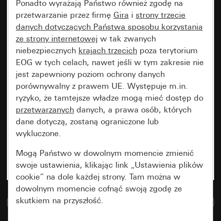
Ponadto wyrażają Państwo również zgodę na
przetwarzanie przez firmę
Gira
i
strony trzecie
danych dotyczących Państwa sposobu korzystania
ze strony internetowej
w tak zwanych
niebezpiecznych
krajach trzecich
poza terytorium
EOG w tych celach, nawet jeśli w tym zakresie nie
jest zapewniony poziom ochrony danych
porównywalny z prawem UE. Występuje m.in.
ryzyko, że tamtejsze władze mogą mieć dostęp do
przetwarzanych
danych, a prawa osób, których
dane dotyczą, zostaną ograniczone lub
wykluczone.
Mogą Państwo w dowolnym momencie zmienić
swoje ustawienia, klikając link „Ustawienia plików
cookie” na dole każdej strony. Tam można w
dowolnym momencie cofnąć swoją zgodę ze
skutkiem na przyszłość.
Do bazy danych multimedialnych