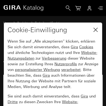
Gira Einsatz Zugschalter 10 AX 250 V~ Universal-Aus-Wechs
Home
Produkte
Technik und Funktionen
Unterputz-Einsätze, Zubehör
Zugschalter / Zugtaster
Cookie-Einwilligung
Wenn Sie auf „Alle akzeptieren“ klicken, erklären
Einsatz Zugschalter
Sie sich damit einverstanden, dass
Gira
Cookies
und ähnliche Technologien nutzt und Ihre
Website-
10 AX 250 V~ Universal-Aus-
Nutzungsdaten
zur
Verbesserung
dieser Website
Wechselschalter
sowie zur Erstellung Ihres
Nutzerprofils
zur Anzeige
von
personalisierter Werbung
verarbeitet
. Bitte
beachten Sie, dass
Gira
auch Informationen über
Ihre Nutzung der Website mit Partnern für soziale
Medien, Werbung und Analyse teilt.
Sie sind auch damit einverstanden, dass
Gira
und
Dritte
zu diesen Zwecken Ihre
Website-