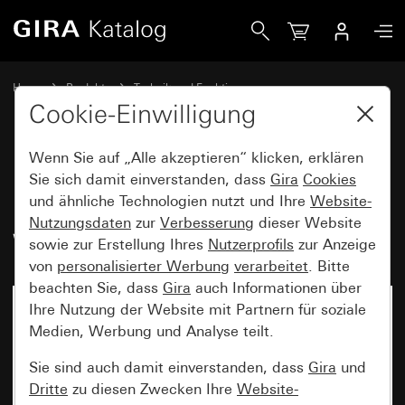
Gira Einsatz Zugschalter 10 AX 250 V~ Universal-Aus-Wechs
Home
Produkte
Technik und Funktionen
Unterputz-Einsätze, Zubehör
Zugschalter / Zugtaster
Cookie-Einwilligung
Wenn Sie auf „Alle akzeptieren“ klicken, erklären
Einsatz Zugschalter
Sie sich damit einverstanden, dass
Gira
Cookies
und ähnliche Technologien nutzt und Ihre
Website-
10 AX 250 V~ Universal-Aus-
Nutzungsdaten
zur
Verbesserung
dieser Website
Wechselschalter
sowie zur Erstellung Ihres
Nutzerprofils
zur Anzeige
von
personalisierter Werbung
verarbeitet
. Bitte
beachten Sie, dass
Gira
auch Informationen über
Ihre Nutzung der Website mit Partnern für soziale
Medien, Werbung und Analyse teilt.
Sie sind auch damit einverstanden, dass
Gira
und
Dritte
zu diesen Zwecken Ihre
Website-