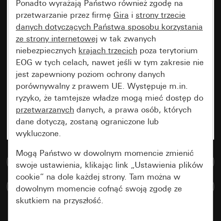
Ponadto wyrażają Państwo również zgodę na
przetwarzanie przez firmę
Gira
i
strony trzecie
danych dotyczących Państwa sposobu korzystania
ze strony internetowej
w tak zwanych
niebezpiecznych
krajach trzecich
poza terytorium
EOG w tych celach, nawet jeśli w tym zakresie nie
jest zapewniony poziom ochrony danych
porównywalny z prawem UE. Występuje m.in.
ryzyko, że tamtejsze władze mogą mieć dostęp do
przetwarzanych
danych, a prawa osób, których
dane dotyczą, zostaną ograniczone lub
wykluczone.
Mogą Państwo w dowolnym momencie zmienić
Do bazy danych multimedialnych
swoje ustawienia, klikając link „Ustawienia plików
cookie” na dole każdej strony. Tam można w
Porównaj artykuły
dowolnym momencie cofnąć swoją zgodę ze
skutkiem na przyszłość.