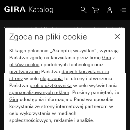
Gira Klawisz
Strona główna
Produkty
Programy stylistyczne
Gira System 55
Wyłączniki i przyciski
Zgoda na pliki cookie
Klikając polecenie „Akceptuj wszystkie”, wyrażają
Klawisz
Państwo zgodę na korzystanie przez firmę
Gira
z
plików cookie
i podobnych technologii oraz
przetwarzanie
Państwa
danych korzystania ze
strony
w celu
ulepszenia
tej strony i utworzenia
Państwa
profilu użytkownika
w celu wyświetlania
spersonalizowanych reklam
. Prosimy pamiętać, że
Gira
udostępnia informacje o Państwa sposobie
korzystania ze strony internetowej partnerom w
celu wykorzystania w mediach
społecznościowych, reklamie i analizie.