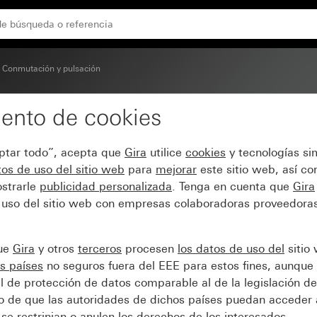
Conmutación y pulsación
ento de cookies
eptar todo”, acepta que
Gira
utilice
cookies
y tecnologías si
os de uso del sitio web
para
mejorar
este sitio web, así c
strarle
publicidad personalizada
. Tenga en cuenta que
Gira
 uso del sitio web con empresas colaboradoras proveedoras
que
Gira
y otros
terceros
procesen
los datos de uso del
sitio
s países
no seguros fuera del EEE para estos fines, aunque 
l de protección de datos comparable al de la legislación de
sgo de que las autoridades de dichos países puedan acceder 
se restrinjan o anulen los derechos de los interesados.