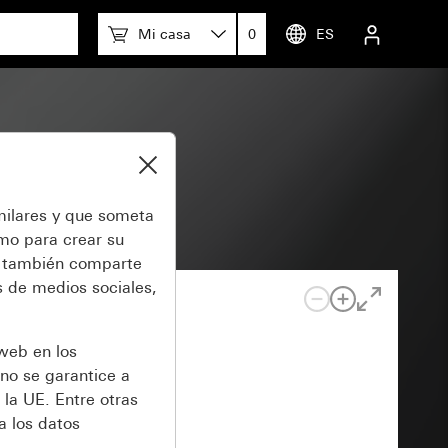
Mi casa
0
ES
milares y que someta
omo para crear su
también comparte
 de medios sociales,
 web en los
no se garantice a
 la UE. Entre otras
a los datos